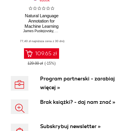
ebook
Natural Language
Annotation for
Machine Learning
James Pustejovsky
,
Amber Stubbs
(77,40 zł najniższa cena z 30 dni)
109.65 zł
129.00 zł
(-15%)
Program partnerski - zarabiaj
więcej »
Brak książki? - daj nam znać »
Subskrybuj newsletter »