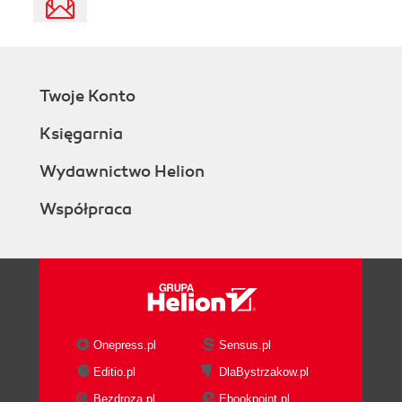
Twoje Konto
Księgarnia
Wydawnictwo Helion
Współpraca
Onepress.pl
Sensus.pl
Editio.pl
DlaBystrzakow.pl
Bezdroza.pl
Ebookpoint.pl