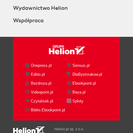
Wydawnictwo Helion
Współpraca
Onepress.pl
Sensus.pl
Editio.pl
DlaBystrzakow.pl
Bezdroza.pl
Ebookpoint.pl
Videopoint.pl
Beya.pl
Czytalisek.pl
Sploty
Biblio.Ebookpoint.pl
Helion.pl sp. z o.o.