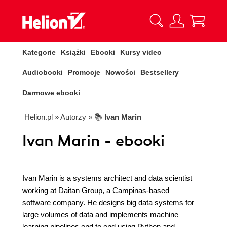
Kategorie
Książki
Ebooki
Kursy video
Audiobooki
Promocje
Nowości
Bestsellery
Darmowe ebooki
Helion.pl
» Autorzy
» 📚
Ivan Marin
Ivan Marin - ebooki
Ivan Marin is a systems architect and data scientist
working at Daitan Group, a Campinas-based
software company. He designs big data systems for
large volumes of data and implements machine
learning pipelines end to end using Python and