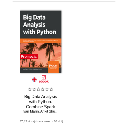
Promocja
ebook
Big Data Analysis
with Python.
Combine Spark
Ivan Marin
and Python to
,
Ankit Shukla
,
Sarang VK
unlock the powers
(67,43 zł najniższa cena z 30 dni)
of parallel
computing and