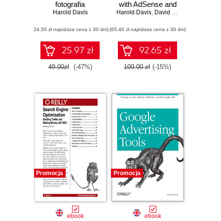
fotografia
with AdSense and
Harold Davis
Harold Davis
AdWords. 2nd
,
David Iwanow
Edition
(24,50 zł najniższa cena z 30 dni)
(65,40 zł najniższa cena z 30 dni)
25.97 zł
92.65 zł
49.00zł
(-47%)
109.00 zł
(-15%)
Promocja
Promocja
ebook
ebook