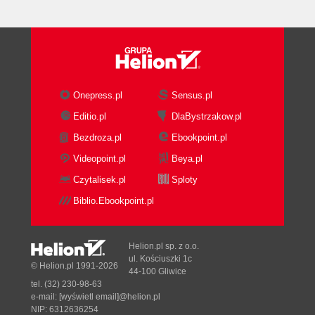
Onepress.pl
Sensus.pl
Editio.pl
DlaBystrzakow.pl
Bezdroza.pl
Ebookpoint.pl
Videopoint.pl
Beya.pl
Czytalisek.pl
Sploty
Biblio.Ebookpoint.pl
Helion.pl sp. z o.o.
ul. Kościuszki 1c
© Helion.pl 1991-2026
44-100 Gliwice
tel. (32) 230-98-63
e-mail:
[wyświetl email]@helion.pl
NIP: 6312636254