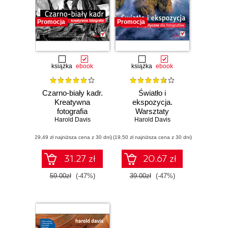
Promocja
Promocja
książka
ebook
książka
ebook
Czarno-biały kadr.
Światło i
Kreatywna
ekspozycja.
fotografia
Warsztaty
Harold Davis
artystyczne dla
Harold Davis
fotografów
(29,49 zł najniższa cena z 30 dni)
(19,50 zł najniższa cena z 30 dni)
31.27 zł
20.67 zł
59.00zł
(-47%)
39.00zł
(-47%)