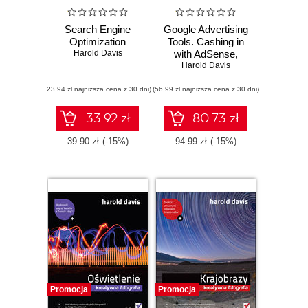
Search Engine
Google Advertising
Optimization
Tools. Cashing in
Harold Davis
with AdSense,
AdWords, and the
Harold Davis
Google APIs
(23,94 zł najniższa cena z 30 dni)
(56,99 zł najniższa cena z 30 dni)
33.92 zł
80.73 zł
39.90 zł
(-15%)
94.99 zł
(-15%)
Promocja
Promocja