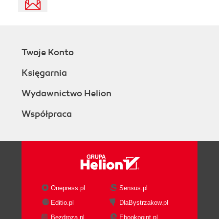
Twoje Konto
Księgarnia
Wydawnictwo Helion
Współpraca
Onepress.pl
Sensus.pl
Editio.pl
DlaBystrzakow.pl
Bezdroza.pl
Ebookpoint.pl