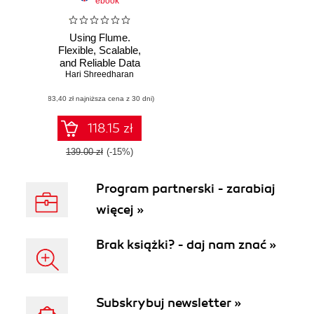
ebook
Using Flume.
Flexible, Scalable,
and Reliable Data
Hari Shreedharan
Streaming
(83,40 zł najniższa cena z 30 dni)
118.15 zł
139.00 zł
(-15%)
Program partnerski - zarabiaj
więcej »
Brak książki? - daj nam znać »
Subskrybuj newsletter »