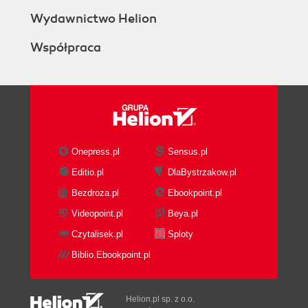
Wydawnictwo Helion
Współpraca
Onepress.pl
Sensus.pl
Editio.pl
DlaBystrzakow.pl
Bezdroza.pl
Ebookpoint.pl
Videopoint.pl
Beya.pl
Czytalisek.pl
Sploty
Biblio.Ebookpoint.pl
Helion.pl sp. z o.o.