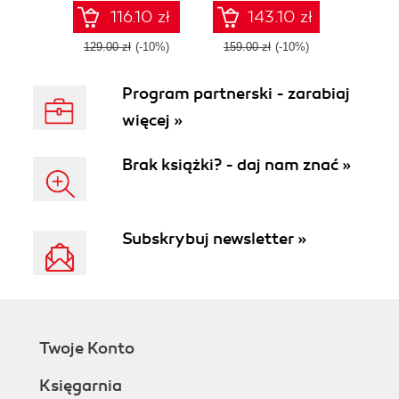
.NET 5
open source
116.10 zł
143.10 zł
platform
129.00 zł
(-10%)
159.00 zł
(-10%)
Program partnerski - zarabiaj
więcej »
Brak książki? - daj nam znać »
Subskrybuj newsletter »
Twoje Konto
Księgarnia