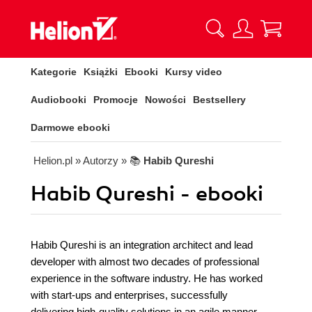
Kategorie
Książki
Ebooki
Kursy video
Audiobooki
Promocje
Nowości
Bestsellery
Darmowe ebooki
Helion.pl
» Autorzy
» 📚
Habib Qureshi
Habib Qureshi - ebooki
Habib Qureshi is an integration architect and lead
developer with almost two decades of professional
experience in the software industry. He has worked
with start-ups and enterprises, successfully
delivering high-quality solutions in an agile manner.