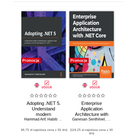
Promocja
Promocja
ebook
ebook
Adopting .NET 5.
Enterprise
Understand
Application
modern
Architecture with
Hammad Arif
architectures,
,
Habib Qureshi
Ganesan Senthilvel
.NET Core. An
,
Ovais Mehboob 
migration best
architectural
(96,75 zł najniższa cena z 30 dni)
practices, and the
(119,25 zł najniższa cena z 30
journey into the
dni)
new features in
Microsoft .NET