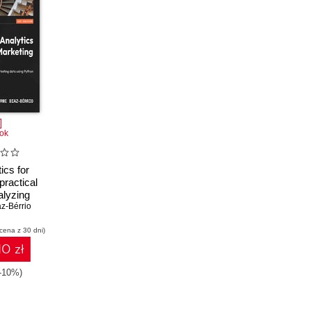
ok
ics for
practical
alyzing
ta using
z-Bérrio
n
 cena z 30 dni)
10 zł
(-10%)