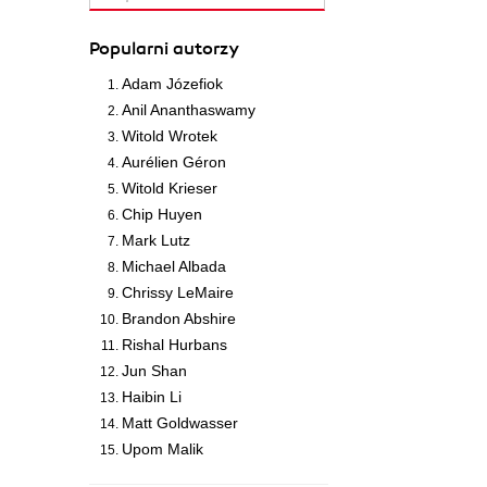
Popularni autorzy
Adam Józefiok
Anil Ananthaswamy
Witold Wrotek
Aurélien Géron
Witold Krieser
Chip Huyen
Mark Lutz
Michael Albada
Chrissy LeMaire
Brandon Abshire
Rishal Hurbans
Jun Shan
Haibin Li
Matt Goldwasser
Upom Malik