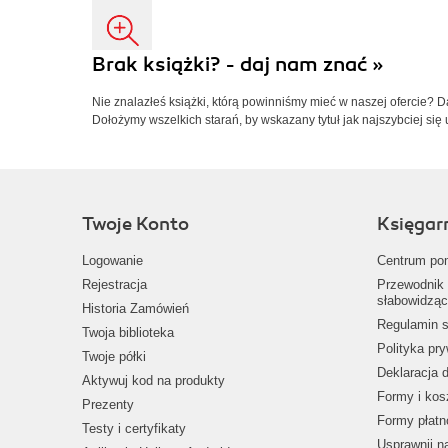
Brak książki? - daj nam znać »
Nie znalazłeś książki, którą powinniśmy mieć w naszej ofercie? 
Dołożymy wszelkich starań, by wskazany tytuł jak najszybciej się 
Twoje Konto
Księgar
Logowanie
Centrum po
Rejestracja
Przewodnik 
słabowidząc
Historia Zamówień
Regulamin s
Twoja biblioteka
Polityka pr
Twoje półki
Deklaracja 
Aktywuj kod na produkty
Formy i kos
Prezenty
Formy płatn
Testy i certyfikaty
Usprawnij 