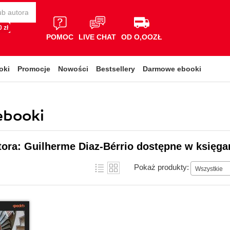
 zł
POMOC
LIVE CHAT
OD O,OOZŁ
oki
Promocje
Nowości
Bestsellery
Darmowe ebooki
ebooki
tora: Guilherme Diaz-Bérrio dostępne w księga
Pokaż produkty:
Wszystkie