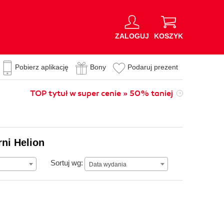
ZALOGUJ
KOSZYK
Pobierz aplikację
Bony
Podaruj prezent
TOP tytuł w super cenie » 50% taniej
rni Helion
Data wydania
Sortuj wg:
Data wydania