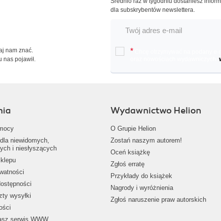
Średnio raz w tygodniu dostaniesz infor
dla subskrybentów newslettera.
Daj nam znać.
*
Chcę otrzymywać na podany e-ma
u nas pojawił.
oraz nowościach wydawniczych.
nia
Wydawnictwo Helion
mocy
O Grupie Helion
dla niewidomych,
Zostań naszym autorem!
ych i niesłyszących
Oceń książkę
klepu
Zgłoś erratę
ywatności
Przykłady do książek
dostępności
Nagrody i wyróżnienia
zty wysyłki
Zgłoś naruszenie praw autorskich
ości
nasz serwis WWW