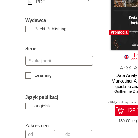
PDF
1
Wydawca
Packt Publishing
Promocja
Serie
ebo
Learning
Data Analyt
Marketing. A 
guide to an
marketing da
Guilherme Dia
Język publikacji
Pytho
(104,25 zł najniższa
angielski
125.
139.00 zł
Zakres cen
–