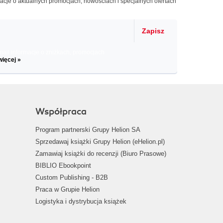
macje o aktualnych promocjach, nowościach i specjalnych ofertach
Zapisz
il informacje o zniżkach, promocjach
więcej »
Współpraca
Program partnerski Grupy Helion SA
Sprzedawaj książki Grupy Helion (eHelion.pl)
Zamawiaj książki do recenzji (Biuro Prasowe)
BIBLIO Ebookpoint
Custom Publishing - B2B
Praca w Grupie Helion
Logistyka i dystrybucja książek