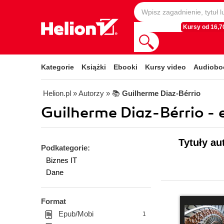
Kursy od 16,70
Kategorie
Książki
Ebooki
Kursy video
Audiobo
Helion.pl
» Autorzy
» 📚
Guilherme Diaz-Bérrio
Guilherme Diaz-Bérrio - 
Tytuły au
Podkategorie:
Biznes IT
Dane
Format
Epub/Mobi
1