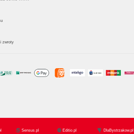
su
i zwroty
l
Sensus.pl
Editio.pl
DlaBystrzakow.pl