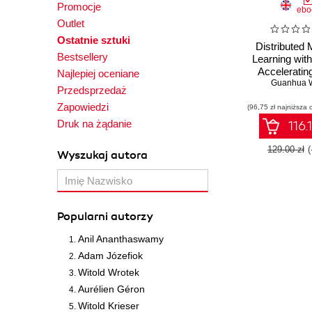
Promocje
ebo
Outlet
Ostatnie sztuki
Distributed
Bestsellery
Learning wit
Acceleratin
Najlepiej oceniane
training and
Guanhua 
Przedsprzedaż
with distr
Zapowiedzi
(96,75 zł najniższa 
syste
Druk na żądanie
116.
129.00 zł
Wyszukaj autora
Popularni autorzy
Anil Ananthaswamy
Adam Józefiok
Witold Wrotek
Aurélien Géron
Witold Krieser