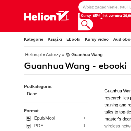
Kursy -65%
Inż. zwrotna 39,90
Kategorie
Książki
Ebooki
Kursy video
Audiobo
Helion.pl
» Autorzy
» 📚
Guanhua Wang
Guanhua Wang - ebooki
Podkategorie:
Guanhua Wang 
Dane
research lies 
training and r
Format
talks to top-
Epub/Mobi
1
master’s degr
PDF
wireless netwo
1