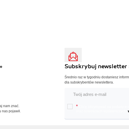
»
Subskrybuj newsletter 
Średnio raz w tygodniu dostaniesz infor
dla subskrybentów newslettera.
Daj nam znać.
*
Chcę otrzymywać na podany e-ma
u nas pojawił.
oraz nowościach wydawniczych.