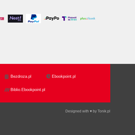
Bezdroza.pl
Ebookpoint.pl
Biblio.Ebookpoint.pl
Designed with ♥ by
Tonik.pl