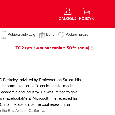
ZALOGUJ
KOSZYK
Pobierz aplikację
Bony
Podaruj prezent
TOP tytuł w super cenie » 50% taniej
 Berkeley, advised by Professor Ion Stoica. His
ve communication, efficient in-parallel model
th academia and industry. He was invited to give
ies (Facebook/Meta, Microsoft). He received his
China. He also did some cool research on
 the Bay Area of California.