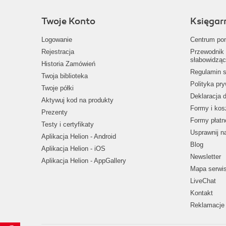
Twoje Konto
Księgar
Logowanie
Centrum po
Rejestracja
Przewodnik 
słabowidząc
Historia Zamówień
Regulamin s
Twoja biblioteka
Polityka pr
Twoje półki
Deklaracja 
Aktywuj kod na produkty
Formy i kos
Prezenty
Formy płatn
Testy i certyfikaty
Usprawnij 
Aplikacja Helion - Android
Blog
Aplikacja Helion - iOS
Newsletter
Aplikacja Helion - AppGallery
Mapa serwi
LiveChat
Kontakt
Reklamacje 