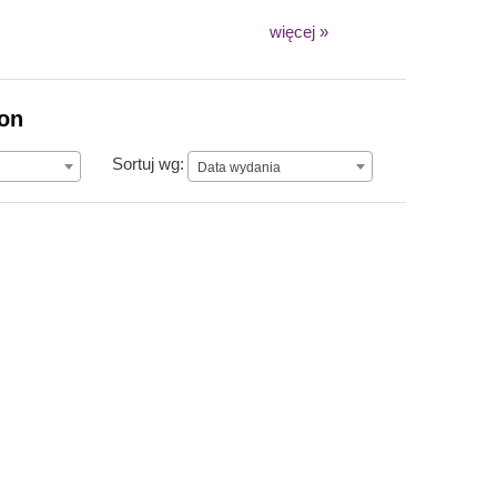
więcej »
ion
Data wydania
Sortuj wg:
Data wydania