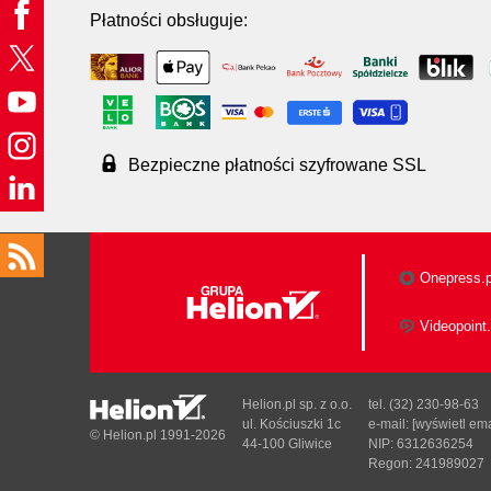
Płatności obsługuje:
Bezpieczne płatności szyfrowane SSL
Onepress.p
Videopoint.
Helion.pl sp. z o.o.
tel. (32) 230-98-63
ul. Kościuszki 1c
e-mail:
[wyświetl ema
© Helion.pl 1991-2026
44-100 Gliwice
NIP: 6312636254
Regon: 241989027