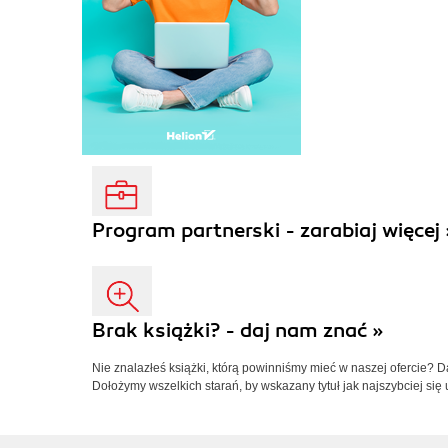
Program partnerski - zarabiaj więcej 
Brak książki? - daj nam znać »
Nie znalazłeś książki, którą powinniśmy mieć w naszej ofercie? 
Dołożymy wszelkich starań, by wskazany tytuł jak najszybciej się 