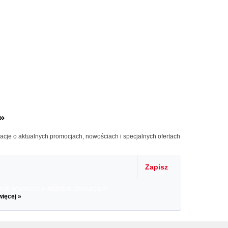
»
macje o aktualnych promocjach, nowościach i specjalnych ofertach
Zapisz
il informacje o zniżkach, promocjach
więcej »