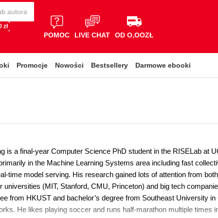
 zł
POMOC
LIVE CHAT
OD O,OOZŁ
oki
Promocje
Nowości
Bestsellery
Darmowe ebooki
is a final-year Computer Science PhD student in the RISELab at UC
primarily in the Machine Learning Systems area including fast collecti
eal-time model serving. His research gained lots of attention from bo
tier universities (MIT, Stanford, CMU, Princeton) and big tech compan
ee from HKUST and bachelor’s degree from Southeast University in 
rks. He likes playing soccer and runs half-marathon multiple times in