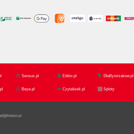
l
Sensus.pl
Editio.pl
DlaBystrzakow.pl
pl
Beya.pl
Czytalisek.pl
Sploty
il]@helion.pl