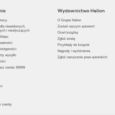
nia
Wydawnictwo Helion
mocy
O Grupie Helion
dla niewidomych,
Zostań naszym autorem!
ych i niesłyszących
Oceń książkę
klepu
Zgłoś erratę
ywatności
Przykłady do książek
dostępności
Nagrody i wyróżnienia
zty wysyłki
Zgłoś naruszenie praw autorskich
ości
nasz serwis WWW
su
i zwroty