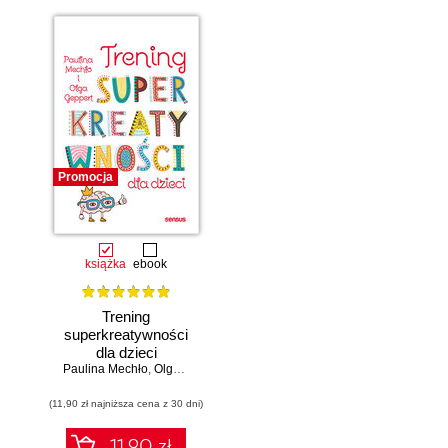
Promocja
książka
ebook
Trening
superkreatywności
dla dzieci
Paulina Mechło
,
Olga Geppert
(11,90 zł najniższa cena z 30 dni)
11.90 zł