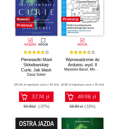
Nowość
Promocja
Promocja
książka
ebook
ebook
Pierwiastki Marii
Wprowadzenie do
Skłodowskiej-
Arduino, wyd. II
Curie. Jak blask
Massimo Banzi
,
Michael Shiloh
radu oświetlił drogę
Dava Sobel
kobietom w
(35,94 zł najniższa cena z 30 dni)
świecie nauki
(9,90 zł najniższa cena z 30 dni)
37.74 zł
49.98 zł
59.90zł
(-37%)
58.80 zł
(-15%)