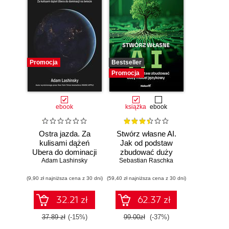
Promocja
Bestseller
Promocja
ebook
książka
ebook
Ostra jazda. Za
Stwórz własne AI.
kulisami dążeń
Jak od podstaw
Ubera do dominacji
zbudować duży
Adam Lashinsky
na świecie
model językowy
Sebastian Raschka
(9,90 zł najniższa cena z 30 dni)
(59,40 zł najniższa cena z 30 dni)
32.21 zł
62.37 zł
37.89 zł
(-15%)
99.00zł
(-37%)