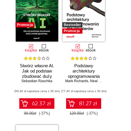
Promocja
Bestseller
Promocja
książka
ebook
książka
ebook
Stwórz własne AI.
Podstawy
Jak od podstaw
architektury
zbudować duży
oprogramowania
model językowy
Sebastian Raschka
Mark Richards
dla inżynierów.
,
Neal Ford
Wydanie II
(59,40 zł najniższa cena z 30 dni)
(77,40 zł najniższa cena z 30 dni)
62.37 zł
81.27 zł
99.00zł
(-37%)
129.00zł
(-37%)