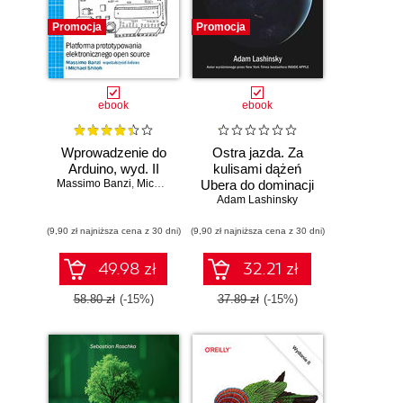
Promocja
Promocja
ebook
ebook
Wprowadzenie do
Ostra jazda. Za
Arduino, wyd. II
kulisami dążeń
Massimo Banzi
,
Michael Shiloh
Ubera do dominacji
Adam Lashinsky
na świecie
(9,90 zł najniższa cena z 30 dni)
(9,90 zł najniższa cena z 30 dni)
49.98 zł
32.21 zł
58.80 zł
(-15%)
37.89 zł
(-15%)