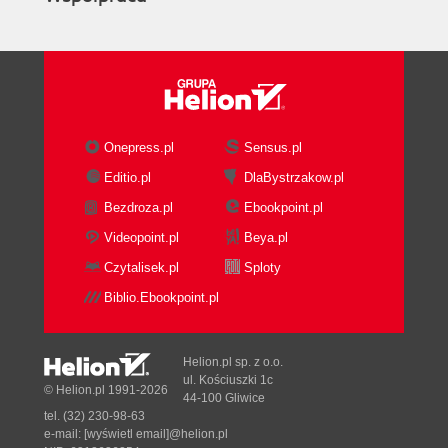
Onepress.pl
Sensus.pl
Editio.pl
DlaBystrzakow.pl
Bezdroza.pl
Ebookpoint.pl
Videopoint.pl
Beya.pl
Czytalisek.pl
Sploty
Biblio.Ebookpoint.pl
Helion.pl sp. z o.o.
ul. Kościuszki 1c
© Helion.pl 1991-2026
44-100 Gliwice
tel. (32) 230-98-63
e-mail:
[wyświetl email]@helion.pl