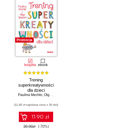
Promocja
książka
ebook
Trening
superkreatywności
dla dzieci
Paulina Mechło
,
Olga Geppert
(11,90 zł najniższa cena z 30 dni)
11.90 zł
39.90zł
(-70%)