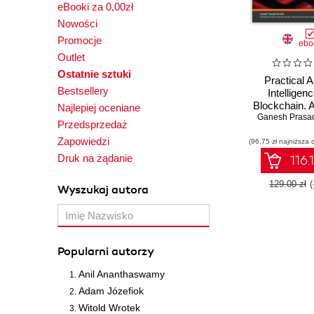
eBooki za 0,00zł
Nowości
Promocje
ebo
Outlet
Ostatnie sztuki
Practical Ar
Bestsellery
Intelligen
Blockchain. A
Najlepiej oceniane
converging b
Ganesh Prasa
Przedsprzedaż
and AI to bui
Zapowiedzi
(96,75 zł najniższa 
applications
econom
Druk na żądanie
116.
129.00 zł
Wyszukaj autora
Popularni autorzy
Anil Ananthaswamy
Adam Józefiok
Witold Wrotek