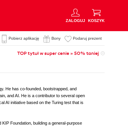
ZALOGUJ
KOSZYK
Pobierz aplikację
Bony
Podaruj prezent
TOP tytuł w super cenie » 50% taniej
gy. He has co-founded, bootstrapped, and
n, and AI. He is a contributor to several open
AI initiative based on the Turing test that is
nd KIP Foundation, building a general-purpose