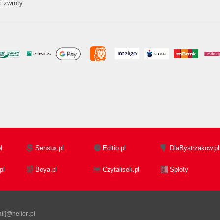
i zwroty
l
Sensus.pl
Editio.pl
DlaBystrzakow.pl
pl
Beya.pl
Czytalisek.pl
Sploty
il]@helion.pl