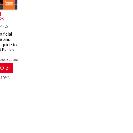
ok
tificial
ce and
 guide to
lockchain
d Kumble
ld smart
cena z 30 dni)
 for new
ies
10 zł
(-10%)