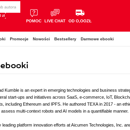
 zł
POMOC
LIVE CHAT
OD O,OOZŁ
oki
Promocje
Nowości
Bestsellery
Darmowe ebooki
 ebooki
 Kumble is an expert in emerging technologies and business strate
ral start-ups and initiatives across SaaS, e-commerce, IoT, Blockchai
s, including Ethereum and IPFS. He authored TEXA in 2017 - an ethical 
y assess multi-context robots and AI models in a quantifiable manner.
y leading platform innovation efforts at Aicumen Technologies, Inc. a