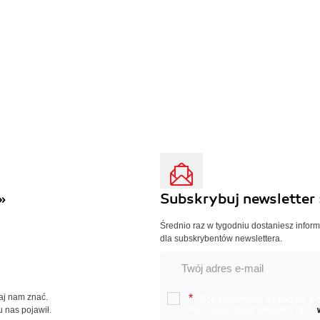
»
Subskrybuj newsletter 
Średnio raz w tygodniu dostaniesz infor
dla subskrybentów newslettera.
Daj nam znać.
*
Chcę otrzymywać na podany e-ma
u nas pojawił.
oraz nowościach wydawniczych.