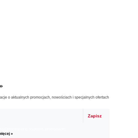
»
macje o aktualnych promocjach, nowościach i specjalnych ofertach
Zapisz
il informacje o zniżkach, promocjach
więcej »