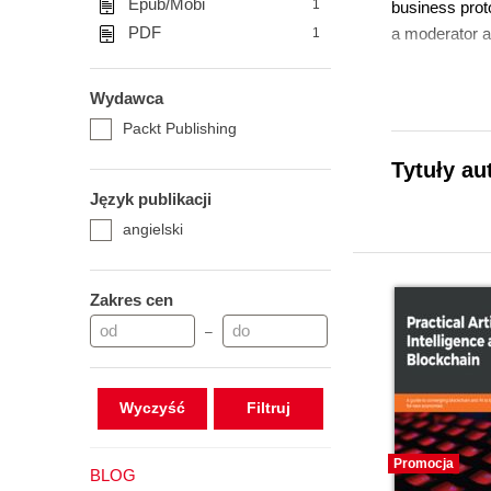
Epub/Mobi
1
business prot
PDF
a moderator a
1
Wydawca
Packt Publishing
Tytuły a
Język publikacji
angielski
Zakres cen
–
Wyczyść
Promocja
BLOG