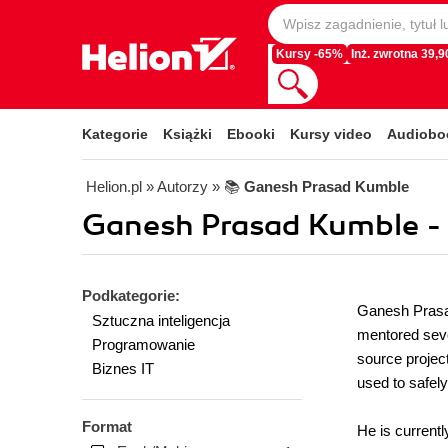
Kursy -65%
Inż. zwrotna 39,90
Kategorie
Książki
Ebooki
Kursy video
Audiobo
Helion.pl
» Autorzy
» 📚
Ganesh Prasad Kumble
Ganesh Prasad Kumble -
Podkategorie:
Ganesh Prasad
Sztuczna inteligencja
mentored seve
Programowanie
source project
Biznes IT
used to safel
Format
He is currentl