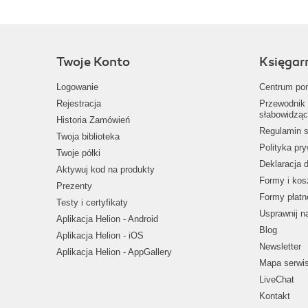
Twoje Konto
Księgar
Logowanie
Centrum po
Rejestracja
Przewodnik 
słabowidząc
Historia Zamówień
Regulamin s
Twoja biblioteka
Polityka pr
Twoje półki
Deklaracja 
Aktywuj kod na produkty
Formy i kos
Prezenty
Formy płatn
Testy i certyfikaty
Usprawnij 
Aplikacja Helion - Android
Blog
Aplikacja Helion - iOS
Newsletter
Aplikacja Helion - AppGallery
Mapa serwi
LiveChat
Kontakt