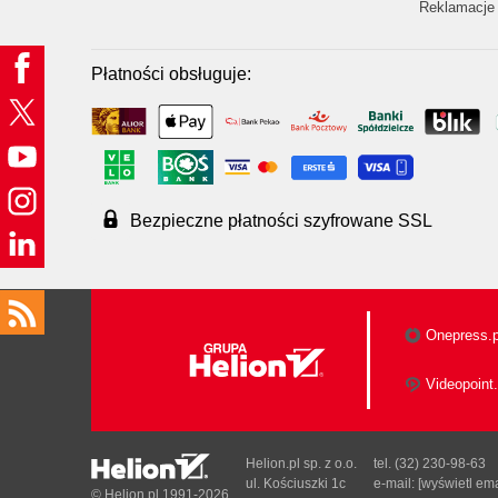
Reklamacje 
Płatności obsługuje:
Bezpieczne płatności szyfrowane SSL
Onepress.p
Videopoint.
Helion.pl sp. z o.o.
tel. (32) 230-98-63
ul. Kościuszki 1c
e-mail:
[wyświetl ema
© Helion.pl 1991-2026