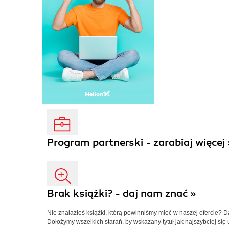
Program partnerski - zarabiaj więcej 
Brak książki? - daj nam znać »
Nie znalazłeś książki, którą powinniśmy mieć w naszej ofercie? 
Dołożymy wszelkich starań, by wskazany tytuł jak najszybciej się 