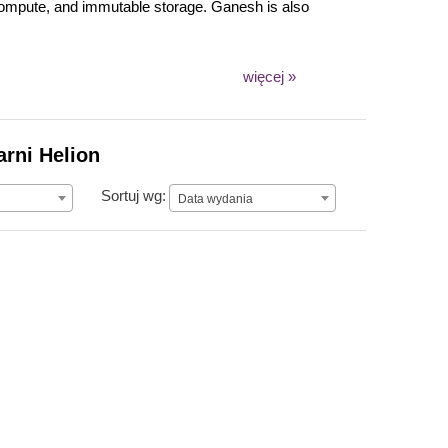
d compute, and immutable storage. Ganesh is also
więcej »
rni Helion
Data wydania
Sortuj wg:
Data wydania