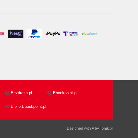
Bezdroza.pl
Ebookpoint.pl
Biblio.Ebookpoint.pl
Designed with ♥ by
Tonik.pl