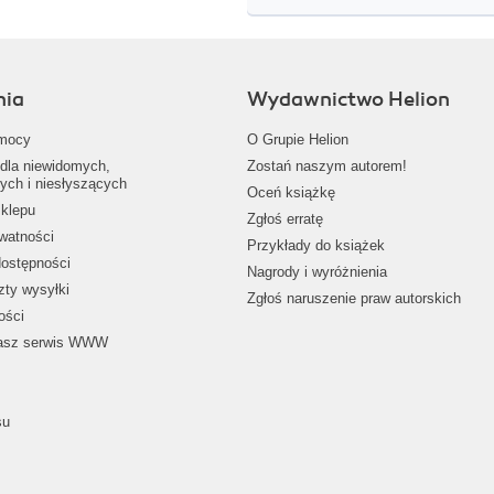
nia
Wydawnictwo Helion
mocy
O Grupie Helion
dla niewidomych,
Zostań naszym autorem!
ych i niesłyszących
Oceń książkę
klepu
Zgłoś erratę
ywatności
Przykłady do książek
dostępności
Nagrody i wyróżnienia
zty wysyłki
Zgłoś naruszenie praw autorskich
ości
nasz serwis WWW
su