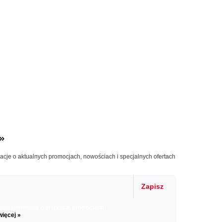
»
macje o aktualnych promocjach, nowościach i specjalnych ofertach
Zapisz
il informacje o zniżkach, promocjach
więcej »