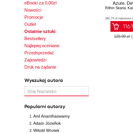
eBooki za 0,00zł
Azure. De
Rithin Skaria
maintain, and
,
Kam
Nowości
applications
Promocje
(96,75 zł najniższa 
Azure cloud p
Outlet
Second Ed
116.
Ostatnie sztuki
129.00 zł
Bestsellery
Najlepiej oceniane
Przedsprzedaż
Zapowiedzi
Druk na żądanie
Wyszukaj autora
Popularni autorzy
Anil Ananthaswamy
Adam Józefiok
Witold Wrotek