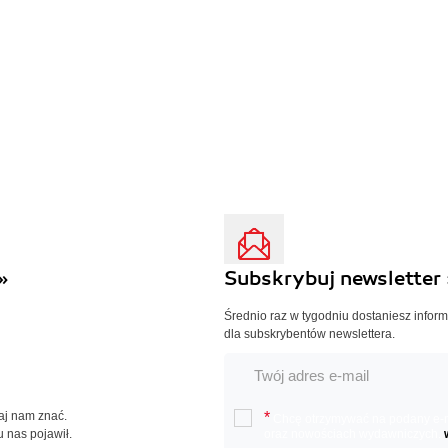
»
Subskrybuj newsletter 
Średnio raz w tygodniu dostaniesz infor
dla subskrybentów newslettera.
Daj nam znać.
*
Chcę otrzymywać na podany e-ma
u nas pojawił.
oraz nowościach wydawniczych.