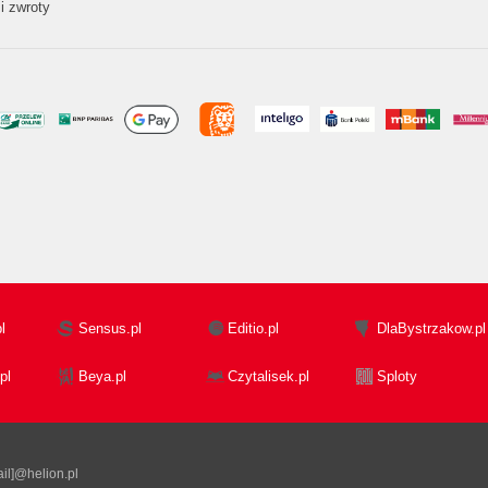
i zwroty
l
Sensus.pl
Editio.pl
DlaBystrzakow.pl
pl
Beya.pl
Czytalisek.pl
Sploty
il]@helion.pl