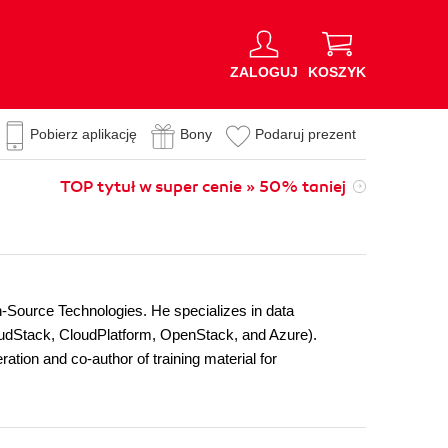
ZALOGUJ
KOSZYK
Pobierz aplikację
Bony
Podaruj prezent
TOP tytuł w super cenie » 50% taniej
en-Source Technologies. He specializes in data
loudStack, CloudPlatform, OpenStack, and Azure).
ation and co-author of training material for