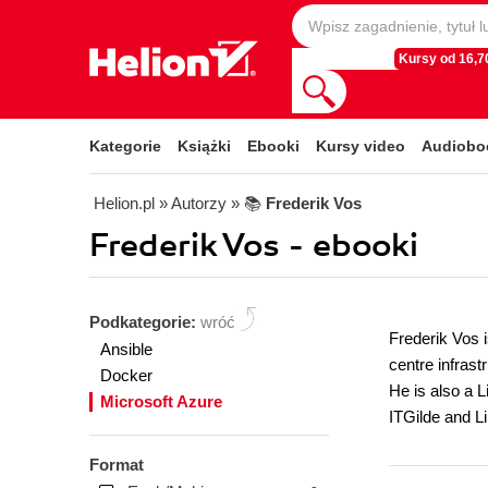
Kursy od 16,70
Kategorie
Książki
Ebooki
Kursy video
Audiobo
Helion.pl
» Autorzy
» 📚
Frederik Vos
Frederik Vos - ebooki
Podkategorie:
wróć
Frederik Vos 
Ansible
centre infras
Docker
He is also a L
Microsoft Azure
ITGilde and L
Format