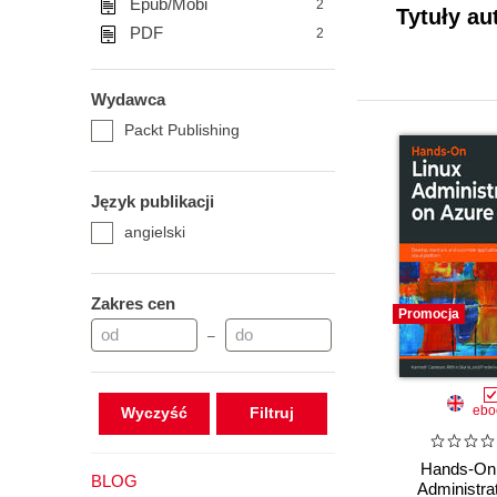
Epub/Mobi
2
Tytuły au
PDF
2
Wydawca
Packt Publishing
Język publikacji
angielski
Zakres cen
Promocja
–
ebo
Wyczyść
Hands-On 
BLOG
Administra