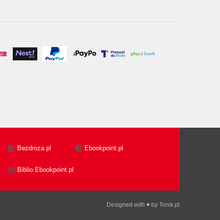
Bezdroza.pl
Ebookpoint.pl
Biblio.Ebookpoint.pl
Designed with ♥ by
Tonik.pl