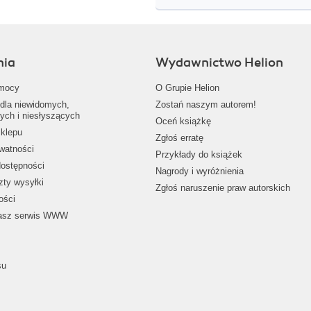
nia
Wydawnictwo Helion
mocy
O Grupie Helion
dla niewidomych,
Zostań naszym autorem!
ych i niesłyszących
Oceń książkę
klepu
Zgłoś erratę
ywatności
Przykłady do książek
dostępności
Nagrody i wyróżnienia
zty wysyłki
Zgłoś naruszenie praw autorskich
ości
nasz serwis WWW
su