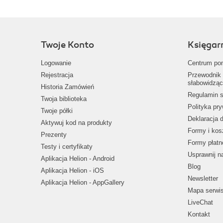
Twoje Konto
Księgar
Logowanie
Centrum po
Rejestracja
Przewodnik 
słabowidząc
Historia Zamówień
Regulamin s
Twoja biblioteka
Polityka pr
Twoje półki
Deklaracja 
Aktywuj kod na produkty
Formy i kos
Prezenty
Formy płatn
Testy i certyfikaty
Usprawnij 
Aplikacja Helion - Android
Blog
Aplikacja Helion - iOS
Newsletter
Aplikacja Helion - AppGallery
Mapa serwi
LiveChat
Kontakt