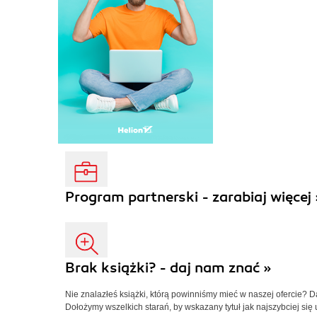
Program partnerski - zarabiaj więcej 
Brak książki? - daj nam znać »
Nie znalazłeś książki, którą powinniśmy mieć w naszej ofercie? 
Dołożymy wszelkich starań, by wskazany tytuł jak najszybciej się 