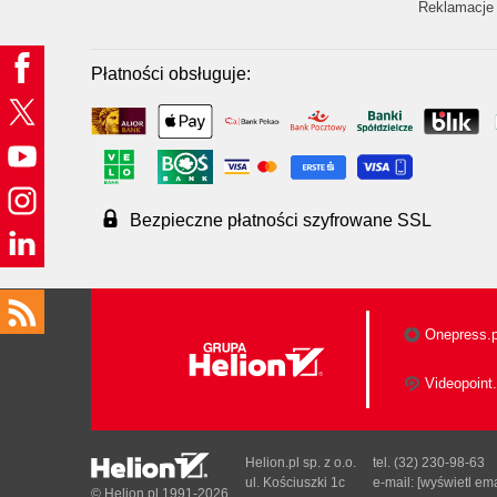
Reklamacje 
Płatności obsługuje:
Bezpieczne płatności szyfrowane SSL
Onepress.p
Videopoint.
Helion.pl sp. z o.o.
tel. (32) 230-98-63
ul. Kościuszki 1c
e-mail:
[wyświetl ema
© Helion.pl 1991-2026