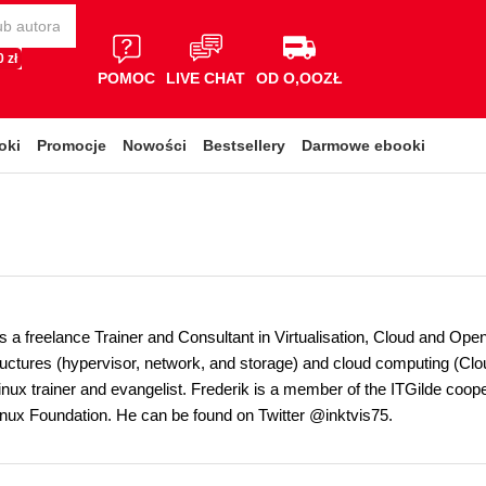
 zł
POMOC
LIVE CHAT
OD O,OOZŁ
oki
Promocje
Nowości
Bestsellery
Darmowe ebooki
is a freelance Trainer and Consultant in Virtualisation, Cloud and Op
tructures (hypervisor, network, and storage) and cloud computing (C
inux trainer and evangelist. Frederik is a member of the ITGilde cooper
inux Foundation. He can be found on Twitter @inktvis75.