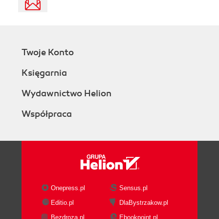
Twoje Konto
Księgarnia
Wydawnictwo Helion
Współpraca
Onepress.pl
Sensus.pl
Editio.pl
DlaBystrzakow.pl
Bezdroza.pl
Ebookpoint.pl