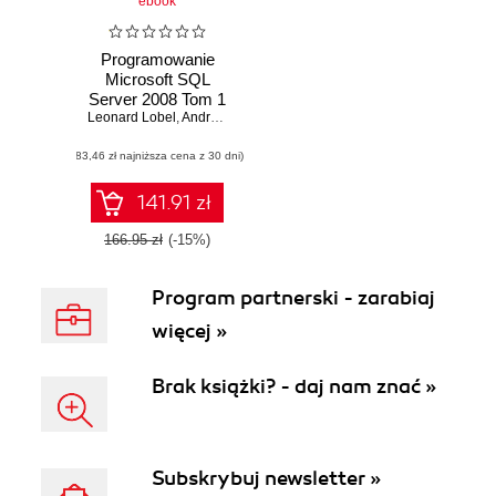
ebook
Programowanie
Microsoft SQL
Server 2008 Tom 1
Leonard Lobel
i 2. Pakiet
,
Andrew J. Brust
,
Stephen Forte
(83,46 zł najniższa cena z 30 dni)
141.91 zł
166.95 zł
(-15%)
Program partnerski - zarabiaj
więcej »
Brak książki? - daj nam znać »
Subskrybuj newsletter »