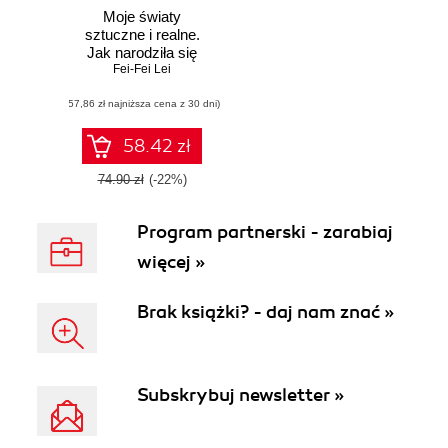
Moje światy
sztuczne i realne.
Jak narodziła się
AI najnowszej
Fei-Fei Lei
generacji
(57,86 zł najniższa cena z 30 dni)
58.42 zł
74.90 zł
(-22%)
Program partnerski - zarabiaj
więcej »
Brak książki? - daj nam znać »
Subskrybuj newsletter »