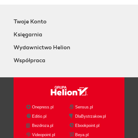
Twoje Konto
Księgarnia
Wydawnictwo Helion
Współpraca
Onepress.pl
Sensus.pl
Editio.pl
DlaBystrzakow.pl
Bezdroza.pl
Ebookpoint.pl
Videopoint.pl
Beya.pl