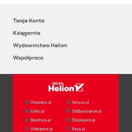
Twoje Konto
Księgarnia
Wydawnictwo Helion
Współpraca
Onepress.pl
Sensus.pl
Editio.pl
DlaBystrzakow.pl
Bezdroza.pl
Ebookpoint.pl
Videopoint.pl
Beya.pl