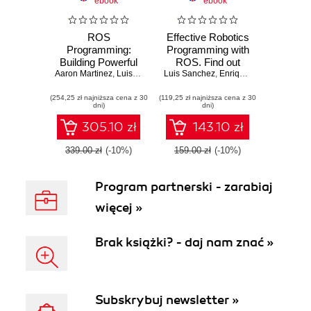
ebook
ebook
ROS
Effective Robotics
Programming:
Programming with
Building Powerful
ROS. Find out
Aaron Martinez
Robots. Design,
,
Luis Sanchez
Luis Sanchez
,
Enrique Fernandez Perdomo
everything you
,
Enrique Fernandez Perdomo
,
Anil M
build and simulate
need to know to
(254,25 zł najniższa cena z 30
complex robots
(119,25 zł najniższa cena z 30
build powerful
dni)
dni)
using the Robot
robots with the
Operating System
most up-to-date
305.10 zł
143.10 zł
ROS - Third
Edition
339.00 zł
(-10%)
159.00 zł
(-10%)
Program partnerski - zarabiaj
więcej »
Brak książki? - daj nam znać »
Subskrybuj newsletter »