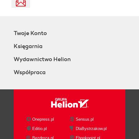
Twoje Konto
Księgarnia
Wydawnictwo Helion
Współpraca
Onepress.pl
Sensus.pl
Editio.pl
DlaBystrzakow.pl
Bezdroza.pl
Ebookpoint.pl