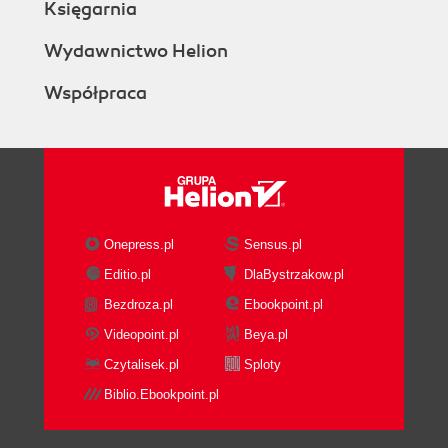
Księgarnia
Wydawnictwo Helion
Współpraca
Onepress.pl
Sensus.pl
Editio.pl
DlaBystrzakow.pl
Bezdroza.pl
Ebookpoint.pl
Videopoint.pl
Beya.pl
Czytalisek.pl
Sploty
Biblio.Ebookpoint.pl