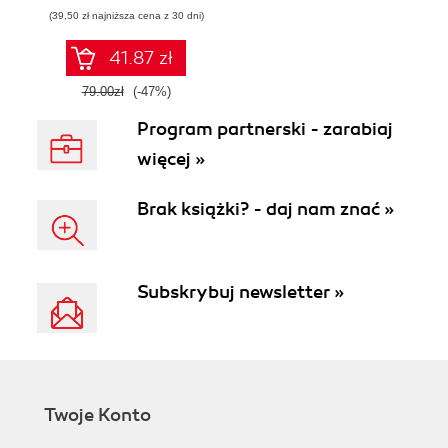
inteligencja i sieci
(39,50 zł najniższa cena z 30 dni)
neuronowe
41.87 zł
79.00zł
(-47%)
Program partnerski - zarabiaj
więcej »
Brak książki? - daj nam znać »
Subskrybuj newsletter »
Twoje Konto