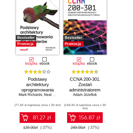
Bestseller
Bestseller
Promocja
Promocja
książka
ebook
książka
ebook
Podstawy
CCNA 200-301.
architektury
Zostań
oprogramowania
administratorem
Mark Richards
dla inżynierów.
,
Neal Ford
Adam Józefiok
sieci
Wydanie II
komputerowych
(77,40 zł najniższa cena z 30 dni)
(149,40 zł najniższa cena z 30
Cisco. Wydanie II
dni)
81.27 zł
156.87 zł
129.00zł
(-37%)
249.00zł
(-37%)