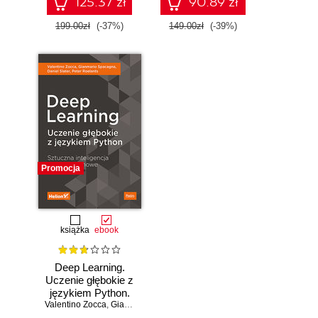
125.37 zł
90.89 zł
199.00zł
(-37%)
149.00zł
(-39%)
Promocja
książka
ebook
Deep Learning.
Uczenie głębokie z
językiem Python.
Valentino Zocca
Sztuczna
,
Gianmario Spacagna
,
Daniel Slater
,
Peter Roelants