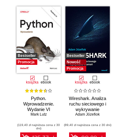
Bestseller
Bestseller
Promocja
Nowość
Promocja
książka
ebook
książka
ebook
Python.
Wireshark. Analiza
Wprowadzenie.
ruchu sieciowego i
Wydanie VI
wykrywanie
Mark Lutz
Adam Józefiok
włamań
(119,40 zł najniższa cena z 30
(89,40 zł najniższa cena z 30 dni)
dni)