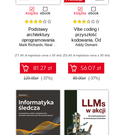
książka
ebook
książka
ebook
Podstawy
Vibe coding i
architektury
przyszłość
oprogramowania
kodowania. Od
Mark Richards
dla inżynierów.
,
Neal Ford
programisty do
Addy Osmani
Wydanie II
dewelopera ery AI
(77,40 zł najniższa cena z 30 dni)
(53,40 zł najniższa cena z 30 dni)
81.27 zł
56.07 zł
129.00zł
(-37%)
89.00zł
(-37%)