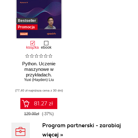
Bestseller
Promocja
książka
ebook
Python. Uczenie
maszynowe w
przykładach.
Najlepsze praktyki
Yuxi (Hayden) Liu
w realnych
(77,40 zł najniższa cena z 30 dni)
zastosowaniach.
Wydanie IV
81.27 zł
129.00zł
(-37%)
Program partnerski - zarabiaj
więcej »