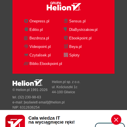
Onepress.pl
Sensus.pl
Editio.pl
DlaBystrzakow.pl
Bezdroza.pl
Ebookpoint.pl
Videopoint.pl
Beya.pl
Czytalisek.pl
Sploty
Biblio.Ebookpoint.pl
Helion.pl sp. z o.o.
ul. Kościuszki 1c
© Helion.pl 1991-2026
44-100 Gliwice
tel. (32) 230-98-63
e-mail:
[wyświetl email]@helion.pl
NIP: 6312636254
Regon: 241989027
Designed with ♥ by
Tonik.pl