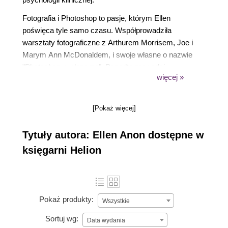
Fotografia i Photoshop to pasje, którym Ellen
poświęca tyle samo czasu. Współprowadziła
warsztaty fotograficzne z Arthurem Morrisem, Joe i
Marym Ann McDonaldem, i swoje własne o nazwie
"Photoshop w plenerze". Ponadto prowadzi
więcej »
seminaria w różnych miejscach i jest instruktorem
programu stypendialnego ufundowanego przez
NANPA (Związek Fotografów Przyrody Ameryki
[Pokaż więcej]
Północnej) dla szkół średnich, prezentowanych
podczas zjazdów.
Tytuły autora: Ellen Anon dostępne w
Jej artykuły i fotografie są publikowane w różnych
księgarni Helion
tytułach, takich jak "Natures Best", "eDigital Photo",
"Popular Photograpy", "Mother Earth" wydawnictwa
Sierra Books, na stronie Photoworkshop.com Ellen
jest również redaktorem technicznym kilku książek
Pokaż produkty:
Wszystkie
poświęconych Photoshopowi i cyfrowej fotografii.
Sortuj wg:
Data wydania