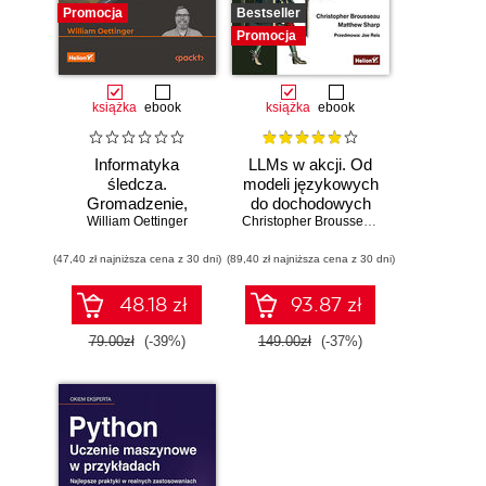
Promocja
Bestseller
Promocja
książka
ebook
książka
ebook
Informatyka
LLMs w akcji. Od
śledcza.
modeli językowych
Gromadzenie,
do dochodowych
William Oettinger
analiza i
produktów
Christopher Brousseau
,
Matt Sharp
zabezpieczanie
(47,40 zł najniższa cena z 30 dni)
dowodów
(89,40 zł najniższa cena z 30 dni)
elektronicznych dla
początkujących.
48.18 zł
93.87 zł
Wydanie II
79.00zł
(-39%)
149.00zł
(-37%)