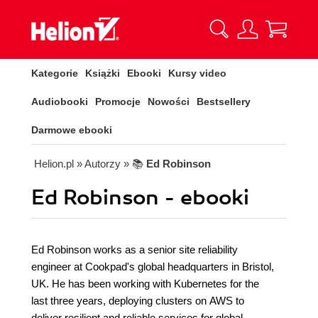
Kategorie
Książki
Ebooki
Kursy video
Audiobooki
Promocje
Nowości
Bestsellery
Darmowe ebooki
Helion.pl
» Autorzy
» 📚
Ed Robinson
Ed Robinson - ebooki
Ed Robinson works as a senior site reliability
engineer at Cookpad's global headquarters in Bristol,
UK. He has been working with Kubernetes for the
last three years, deploying clusters on AWS to
deliver resilient and reliable services for global