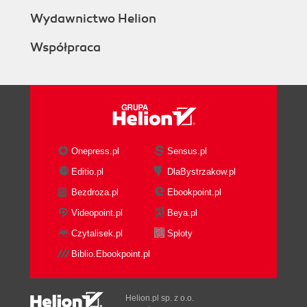
Wydawnictwo Helion
Współpraca
Onepress.pl
Sensus.pl
Editio.pl
DlaBystrzakow.pl
Bezdroza.pl
Ebookpoint.pl
Videopoint.pl
Beya.pl
Czytalisek.pl
Sploty
Biblio.Ebookpoint.pl
Helion.pl sp. z o.o.