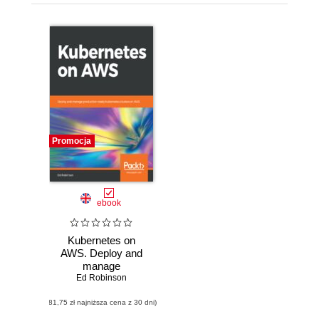
Promocja
ebook
Kubernetes on
AWS. Deploy and
manage
production-ready
Ed Robinson
Kubernetes
(81,75 zł najniższa cena z 30 dni)
clusters on AWS