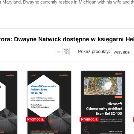
m Maryland, Dwayne currently resides in Michigan with his wife and th
tora: Dwayne Natwick dostępne w księgarni He
Pokaż produkty:
Wszystkie
Promocja
Promocja