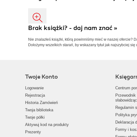
Brak książki? - daj nam znać »
Nie znalazłeś książki, którą powinniśmy mieć w naszej ofercie? 
Dołożymy wszelkich starań, by wskazany tytuł jak najszybciej się 
Twoje Konto
Księgar
Logowanie
Centrum po
Rejestracja
Przewodnik 
słabowidząc
Historia Zamówień
Regulamin s
Twoja biblioteka
Polityka pr
Twoje półki
Deklaracja 
Aktywuj kod na produkty
Formy i kos
Prezenty
Formy płatn