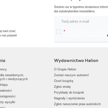
Średnio raz w tygodniu dostaniesz infor
dla subskrybentów newslettera.
Daj nam znać.
*
Chcę otrzymywać na podany e-ma
u nas pojawił.
oraz nowościach wydawniczych.
nia
Wydawnictwo Helion
mocy
O Grupie Helion
dla niewidomych,
Zostań naszym autorem!
ych i niesłyszących
Oceń książkę
klepu
Zgłoś erratę
ywatności
Przykłady do książek
dostępności
Nagrody i wyróżnienia
zty wysyłki
Zgłoś naruszenie praw autorskich
ości