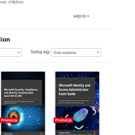
ree children.
więcej »
lion
Data wydania
Sortuj wg:
Data wydania
Promocja
Promocja