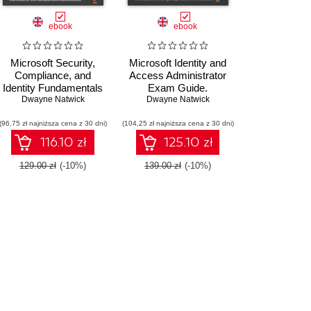
ebook
ebook
Microsoft Security,
Microsoft Identity and
Compliance, and
Access Administrator
Identity Fundamentals
Exam Guide.
Exam Ref SC-900.
Dwayne Natwick
Implement IAM
Dwayne Natwick
Familiarize yourself
solutions with Azure
(96,75 zł najniższa cena z 30 dni)
with security, identity,
(104,25 zł najniższa cena z 30 dni)
AD, build an identity
and compliance in
governance strategy,
116.10 zł
125.10 zł
Microsoft 365 and
and pass the SC-300
Azure
exam
129.00 zł
(-10%)
139.00 zł
(-10%)