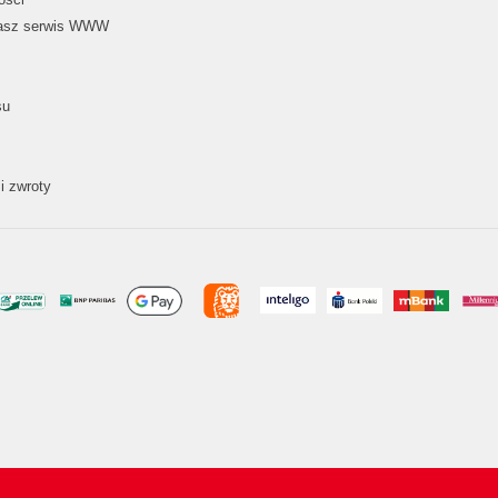
nasz serwis WWW
su
i zwroty