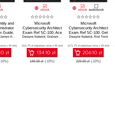
ok
ebook
ebook
audiobook
ntity and
Microsoft
Microsoft
istrator
Cybersecurity Architect
Cybersecurity Architect
 Guide.
Exam Ref SC-100. Ace
Exam Ref SC-100. Get
300 exam
James Hardiman
Dwayne Natwick
the SC-100 exam and
,
Doug Haven
,
Dwayne Natwick
,
Graham Gold
,
Abu Zobayer
certified with ease while
Dwayne Natwick
,
Rod Trent
ence by
develop cutting-edge
learning how to develop
 cena z 30 dni)
focused
(111,75 zł najniższa cena z 30 dni)
cybersecurity
(171,75 zł najniższa cena z 30 dni)
highly effective
 Second
strategies - Second
cybersecurity
10 zł
134.10 zł
206.10 zł
n
Edition
strategies
(-10%)
149.00 zł
(-10%)
229.00 zł
(-10%)