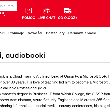
 zł
POMOC
LIVE CHAT
OD O,OOZŁ
oki
Promocje
Nowości
Bestsellery
Darmowe ebooki
, audiobooki
k is a Cloud Training Architect Lead at Opsgility, a Microsoft CSP. H
for over 30 years. His love of teaching led him to become a Microsoft
t Valuable Professional (MVP).
master’s degree in Business IT from Walsh College, the CISSP from I
Access Administrator, Azure Security Engineer, and Microsoft 365 Sec
sharing information on social media, industry conferences, his blog s