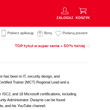
ZALOGUJ
KOSZYK
Pobierz aplikację
Bony
Podaruj prezent
TOP tytuł w super cenie » 50% taniej
e has been in IT, security design, and
 Certified Trainer (MCT) Regional Lead and a
SC2, and 18 Microsoft certifications, including
urity Administrator. Dwayne can be found
ite, and his YouTube channel.