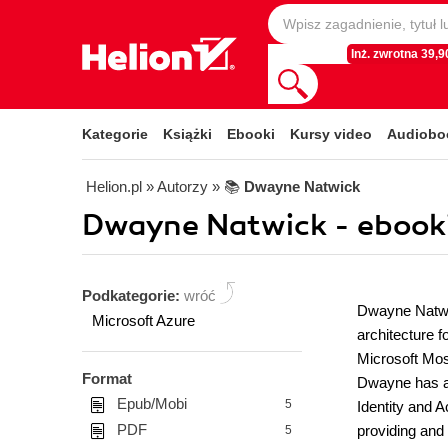
Inż. zwrotna 39,90
Kategorie
Książki
Ebooki
Kursy video
Audiobo
Helion.pl
» Autorzy
» 📚
Dwayne Natwick
Dwayne Natwick - ebooki
Podkategorie:
wróć
Dwayne Natwic
Microsoft Azure
architecture 
Microsoft Mos
Format
Dwayne has a 
Epub/Mobi
5
Identity and 
PDF
providing and 
5