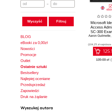
–
ebo
Wyczyść
Microsoft Ide
Access Admin
SC-300 Exam
Aaron Guilmette
Pass the SC-
,
BLOG
with confid
eBooki za 0,00zł
(104,25 zł najniższa
using exam-
Nowości
resources -
125.
Editio
Promocje
139.00 zł
Outlet
Ostatnie sztuki
Bestsellery
Najlepiej oceniane
Przedsprzedaż
Zapowiedzi
Druk na żądanie
Wyszukaj autora