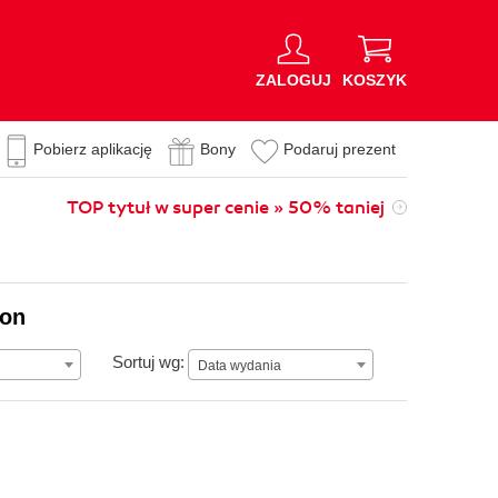
ZALOGUJ
KOSZYK
Pobierz aplikację
Bony
Podaruj prezent
TOP tytuł w super cenie » 50% taniej
ion
Data wydania
Sortuj wg:
Data wydania