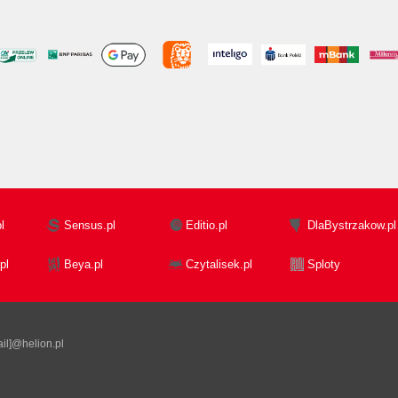
l
Sensus.pl
Editio.pl
DlaBystrzakow.pl
pl
Beya.pl
Czytalisek.pl
Sploty
il]@helion.pl