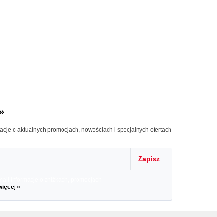
»
macje o aktualnych promocjach, nowościach i specjalnych ofertach
Zapisz
il informacje o zniżkach, promocjach
więcej »