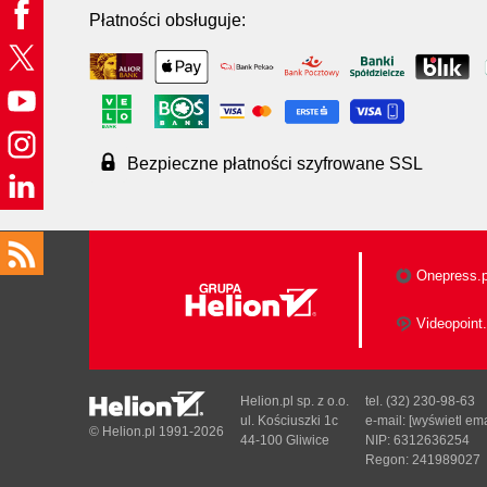
Płatności obsługuje:
Bezpieczne płatności szyfrowane SSL
Onepress.p
Videopoint.
Helion.pl sp. z o.o.
tel. (32) 230-98-63
ul. Kościuszki 1c
e-mail:
[wyświetl ema
© Helion.pl 1991-2026
44-100 Gliwice
NIP: 6312636254
Regon: 241989027