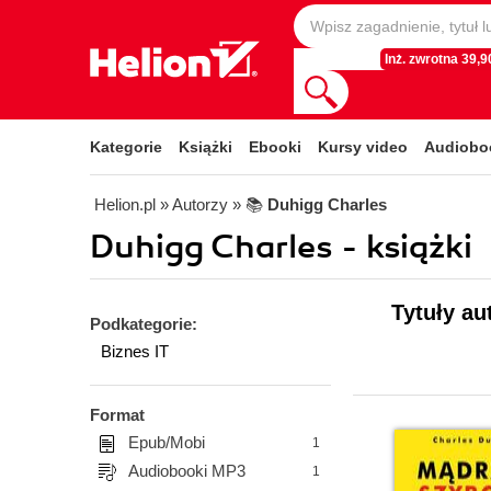
Inż. zwrotna 39,90
Kategorie
Książki
Ebooki
Kursy video
Audiobo
Helion.pl
» Autorzy
» 📚
Duhigg Charles
Duhigg Charles - książki
Tytuły au
Podkategorie:
Biznes IT
Format
Epub/Mobi
1
Audiobooki MP3
1