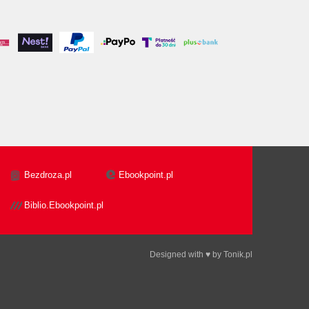
Bezdroza.pl
Ebookpoint.pl
Biblio.Ebookpoint.pl
Designed with ♥ by
Tonik.pl