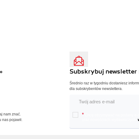
»
Subskrybuj newsletter 
Średnio raz w tygodniu dostaniesz infor
dla subskrybentów newslettera.
Daj nam znać.
*
Chcę otrzymywać na podany e-ma
u nas pojawił.
oraz nowościach wydawniczych.