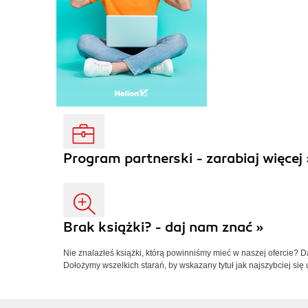
Program partnerski - zarabiaj więcej 
Brak książki? - daj nam znać »
Nie znalazłeś książki, którą powinniśmy mieć w naszej ofercie? 
Dołożymy wszelkich starań, by wskazany tytuł jak najszybciej się 