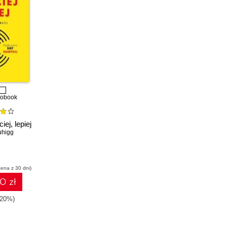
iobook
ej, lepiej
uhigg
cena z 30 dni)
0 zł
-20%)