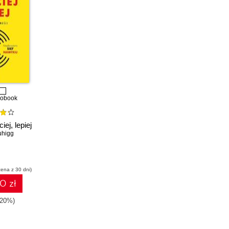
iobook
ej, lepiej
uhigg
cena z 30 dni)
0 zł
-20%)