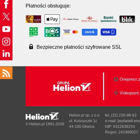
Płatności obsługuje:
Bezpieczne płatności szyfrowane SSL
Onepress.p
Videopoint.
Helion.pl sp. z o.o.
tel. (32) 230-98-63
ul. Kościuszki 1c
e-mail:
[wyświetl ema
© Helion.pl 1991-2026
44-100 Gliwice
NIP: 6312636254
Regon: 241989027