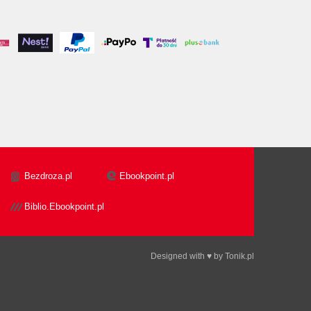
Bezdroza.pl
Ebookpoint.pl
Biblio.Ebookpoint.pl
Designed with ♥ by
Tonik.pl