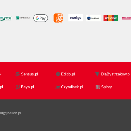
l
Sensus.pl
Editio.pl
DlaBystrzakow.pl
pl
Beya.pl
Czytalisek.pl
Sploty
il]@helion.pl