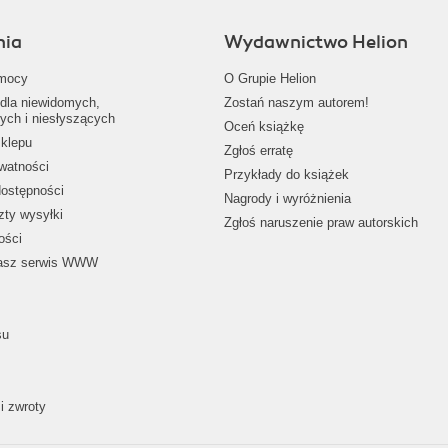
nia
Wydawnictwo Helion
mocy
O Grupie Helion
dla niewidomych,
Zostań naszym autorem!
ych i niesłyszących
Oceń książkę
klepu
Zgłoś erratę
ywatności
Przykłady do książek
dostępności
Nagrody i wyróżnienia
zty wysyłki
Zgłoś naruszenie praw autorskich
ości
nasz serwis WWW
su
i zwroty