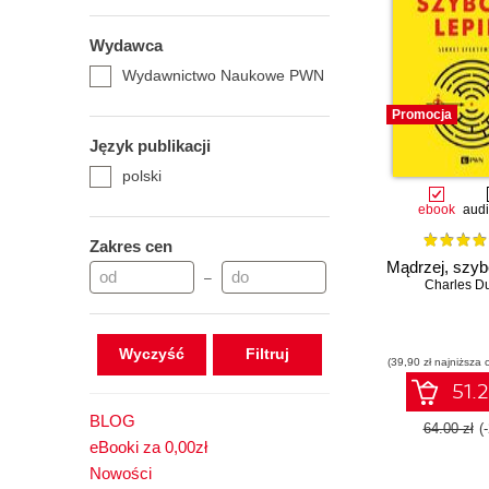
Wydawca
Wydawnictwo Naukowe PWN
Promocja
Język publikacji
polski
ebook
aud
Zakres cen
Mądrzej, szybci
–
Charles D
Wyczyść
(39,90 zł najniższa 
51.2
BLOG
64.00 zł
(
eBooki za 0,00zł
Nowości