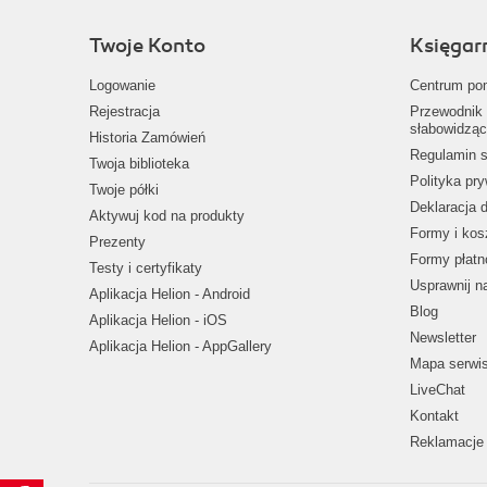
Twoje Konto
Księgar
Logowanie
Centrum po
Rejestracja
Przewodnik 
słabowidząc
Historia Zamówień
Regulamin s
Twoja biblioteka
Polityka pr
Twoje półki
Deklaracja 
Aktywuj kod na produkty
Formy i kos
Prezenty
Formy płatn
Testy i certyfikaty
Usprawnij 
Aplikacja Helion - Android
Blog
Aplikacja Helion - iOS
Newsletter
Aplikacja Helion - AppGallery
Mapa serwi
LiveChat
Kontakt
Reklamacje 