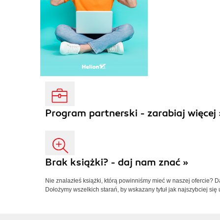
Program partnerski - zarabiaj więcej 
Brak książki? - daj nam znać »
Nie znalazłeś książki, którą powinniśmy mieć w naszej ofercie? 
Dołożymy wszelkich starań, by wskazany tytuł jak najszybciej się 