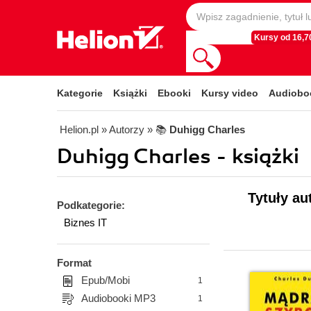
Kursy od 16,70
Kategorie
Książki
Ebooki
Kursy video
Audiobo
Helion.pl
» Autorzy
» 📚
Duhigg Charles
Duhigg Charles - książki
Tytuły au
Podkategorie:
Biznes IT
Format
Epub/Mobi
1
Audiobooki MP3
1