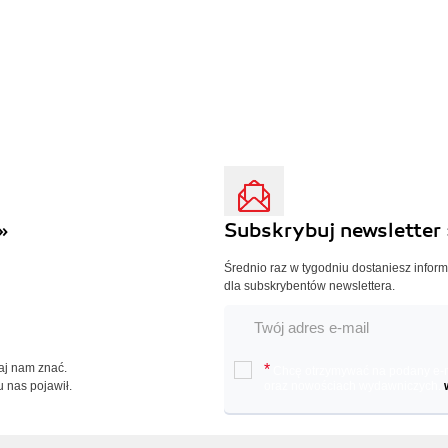
»
Subskrybuj newsletter 
Średnio raz w tygodniu dostaniesz infor
dla subskrybentów newslettera.
Daj nam znać.
*
Chcę otrzymywać na podany e-ma
u nas pojawił.
oraz nowościach wydawniczych.