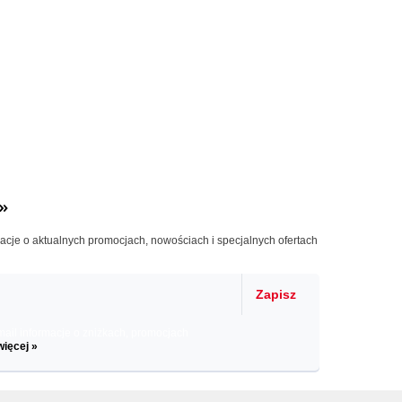
»
macje o aktualnych promocjach, nowościach i specjalnych ofertach
Zapisz
il informacje o zniżkach, promocjach
więcej »