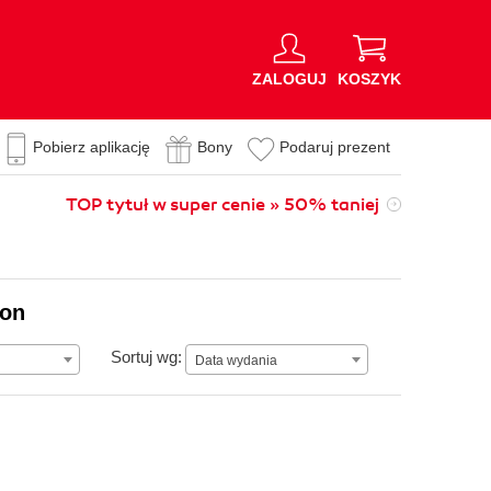
ZALOGUJ
KOSZYK
Pobierz aplikację
Bony
Podaruj prezent
TOP tytuł w super cenie » 50% taniej
ion
Data wydania
Sortuj wg:
Data wydania