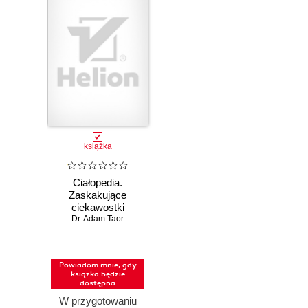
książka
Ciałopedia.
Zaskakujące
ciekawostki
anatomiczne
Dr. Adam Taor
Powiadom mnie, gdy
książka będzie
dostępna
W przygotowaniu