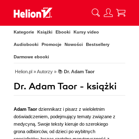
Kategorie
Książki
Ebooki
Kursy video
Audiobooki
Promocje
Nowości
Bestsellery
Darmowe ebooki
Helion.pl
» Autorzy
» 📚
Dr. Adam Taor
Dr. Adam Taor - książki
Adam Taor
dziennikarz i pisarz z wieloletnim
doświadczeniem, podejmujący tematy związane z
medycyną. Swoje teksty kieruje do szerokiego
grona odbiorców, od dzieci po wybitnych
specjalistów, łącząc rzetelną merytoryczność z