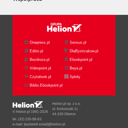
Onepress.pl
Sensus.pl
Editio.pl
DlaBystrzakow.pl
Bezdroza.pl
Ebookpoint.pl
Videopoint.pl
Beya.pl
Czytalisek.pl
Sploty
Biblio.Ebookpoint.pl
Helion.pl sp. z o.o.
ul. Kościuszki 1c
© Helion.pl 1991-2026
44-100 Gliwice
tel. (32) 230-98-63
e-mail:
[wyświetl email]@helion.pl