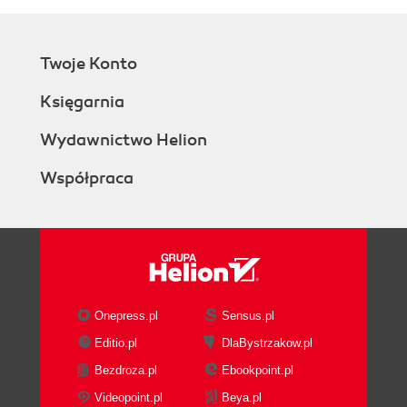
Twoje Konto
Księgarnia
Wydawnictwo Helion
Współpraca
Onepress.pl
Sensus.pl
Editio.pl
DlaBystrzakow.pl
Bezdroza.pl
Ebookpoint.pl
Videopoint.pl
Beya.pl