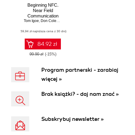
Beginning NFC.
Near Field
Communication
Tom Igoe
with Arduino,
,
Don Coleman
,
Brian Jepson
Android, and
(59,94 zł najniższa cena z 30 dni)
PhoneGap
84.92 zł
99.90 zł
(-15%)
Program partnerski - zarabiaj
więcej »
Brak książki? - daj nam znać »
Subskrybuj newsletter »