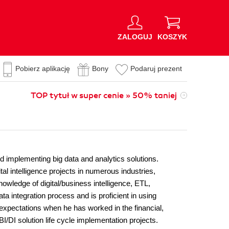
ZALOGUJ
KOSZYK
Pobierz aplikację
Bony
Podaruj prezent
TOP tytuł w super cenie » 50% taniej
nd implementing big data and analytics solutions.
l intelligence projects in numerous industries,
owledge of digital/business intelligence, ETL,
a integration process and is proficient in using
xpectations when he has worked in the financial,
BI/DI solution life cycle implementation projects.