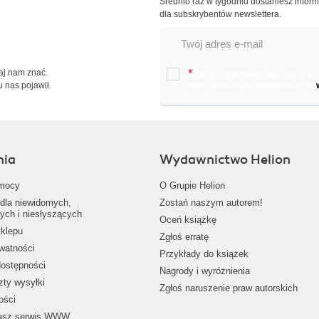
Średnio raz w tygodniu dostaniesz infor
dla subskrybentów newslettera.
Daj nam znać.
*
Chcę otrzymywać na podany e-ma
u nas pojawił.
oraz nowościach wydawniczych.
nia
Wydawnictwo Helion
mocy
O Grupie Helion
dla niewidomych,
Zostań naszym autorem!
ych i niesłyszących
Oceń książkę
klepu
Zgłoś erratę
ywatności
Przykłady do książek
dostępności
Nagrody i wyróżnienia
zty wysyłki
Zgłoś naruszenie praw autorskich
ości
nasz serwis WWW