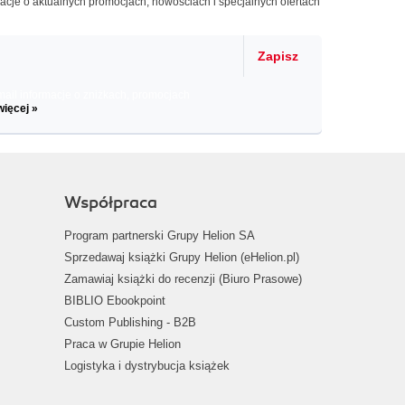
macje o aktualnych promocjach, nowościach i specjalnych ofertach
Zapisz
il informacje o zniżkach, promocjach
więcej »
Współpraca
Program partnerski Grupy Helion SA
Sprzedawaj książki Grupy Helion (eHelion.pl)
Zamawiaj książki do recenzji (Biuro Prasowe)
BIBLIO Ebookpoint
Custom Publishing - B2B
Praca w Grupie Helion
Logistyka i dystrybucja książek