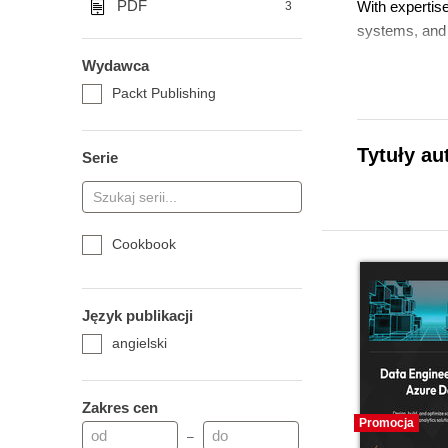
PDF
With expertis
3
systems, and 
Wydawca
Packt Publishing
Tytuły au
Serie
Cookbook
Język publikacji
angielski
Zakres cen
Promocja
–