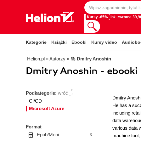
Kursy -65%
Inż. zwrotna 39,90
Kategorie
Książki
Ebooki
Kursy video
Audiobo
Helion.pl
» Autorzy
» 📚
Dmitry Anoshin
Dmitry Anoshin - ebooki
Podkategorie:
wróć
Dmitry Anoshin
CI/CD
He has a succ
Microsoft Azure
including ret
data warehousi
Format
various data 
Epub/Mobi
3
machine tool, 