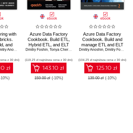
ok
ebook
ebook
ring with
Azure Data Factory
Azure Data Factory
bricks.
Cookbook. Build ETL,
Cookbook. Build and
ld, and
Hybrid ETL, and ELT
manage ETL and ELT
able data
try Anoshin
,
Tonya Chernyshova
Dmitry Foshin
pipelines using ADF,
,
Tonya Chernyshova
,
Sergii Volodarskyi
Dmitry Anoshin
pipelines with Microsoft
,
Dmitry Anoshin
,
Dmitry Foshin
,
Xenia Ireton
,
Ro
analytics
Synapse Analytics,
Azure's serverless data
 cena z 30 dni)
th Azure
(119,25 zł najniższa cena z 30 dni)
Fabric and Databricks -
(104,25 zł najniższa cena z 30 dni)
integration service
cks
Second Edition
10 zł
143.10 zł
125.10 zł
(-10%)
159.00 zł
(-10%)
139.00 zł
(-10%)