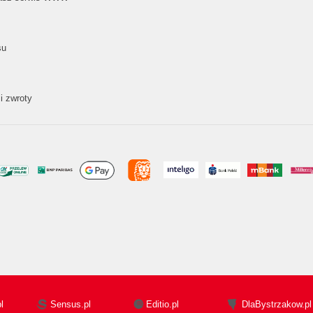
su
i zwroty
l
Sensus.pl
Editio.pl
DlaBystrzakow.pl