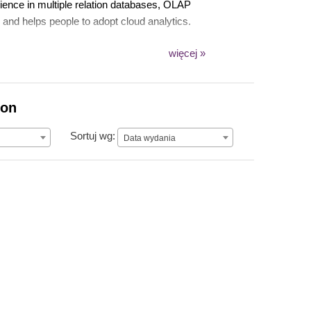
ience in multiple relation databases, OLAP
nd helps people to adopt cloud analytics.
więcej »
ion
Data wydania
Sortuj wg:
Data wydania