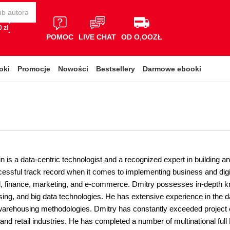
 zł
POMOC
LIVE CHAT
OD O,OOZŁ
oki
Promocje
Nowości
Bestsellery
Darmowe ebooki
 is a data-centric technologist and a recognized expert in building a
essful track record when it comes to implementing business and digita
ail, finance, marketing, and e-commerce. Dmitry possesses in-depth kn
ng, and big data technologies. He has extensive experience in the dat
warehousing methodologies. Dmitry has constantly exceeded project e
and retail industries. He has completed a number of multinational full 