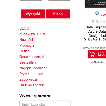
Wyczyść
ebo
Data Enginee
BLOG
Azure Data
eBooki za 0,00zł
Design, bui
Nowości
Dmitry Foshin
optimize scal
,
Dmi
pipelines and 
Promocje
(104,25 zł najniższa
solutions wi
Outlet
Databri
125.
Ostatnie sztuki
Bestsellery
139.00 zł
Najlepiej oceniane
Przedsprzedaż
Zapowiedzi
Druk na żądanie
Wyszukaj autora