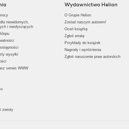
nia
Wydawnictwo Helion
mocy
O Grupie Helion
dla niewidomych,
Zostań naszym autorem!
ych i niesłyszących
Oceń książkę
klepu
Zgłoś erratę
ywatności
Przykłady do książek
dostępności
Nagrody i wyróżnienia
zty wysyłki
Zgłoś naruszenie praw autorskich
ości
nasz serwis WWW
su
i zwroty