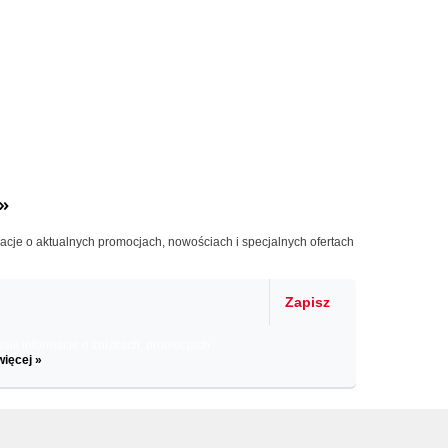
»
macje o aktualnych promocjach, nowościach i specjalnych ofertach
Zapisz
il informacje o zniżkach, promocjach
więcej »