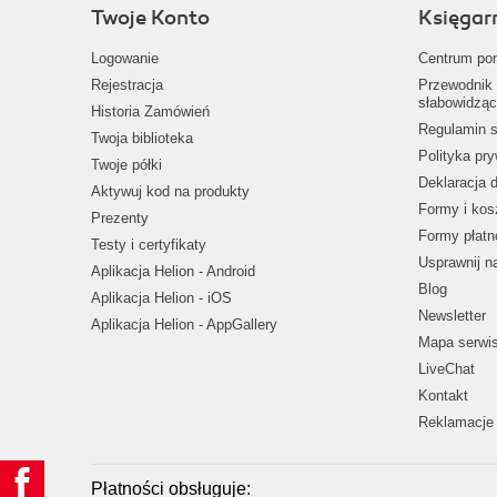
Twoje Konto
Księgar
Logowanie
Centrum po
Rejestracja
Przewodnik 
słabowidząc
Historia Zamówień
Regulamin s
Twoja biblioteka
Polityka pr
Twoje półki
Deklaracja 
Aktywuj kod na produkty
Formy i kos
Prezenty
Formy płatn
Testy i certyfikaty
Usprawnij 
Aplikacja Helion - Android
Blog
Aplikacja Helion - iOS
Newsletter
Aplikacja Helion - AppGallery
Mapa serwi
LiveChat
Kontakt
Reklamacje 
Płatności obsługuje: