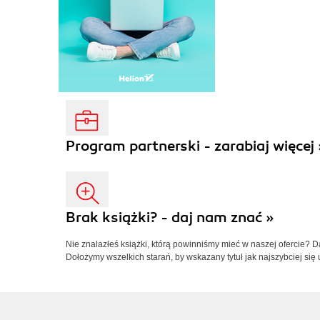
Program partnerski - zarabiaj więcej 
Brak książki? - daj nam znać »
Nie znalazłeś książki, którą powinniśmy mieć w naszej ofercie? 
Dołożymy wszelkich starań, by wskazany tytuł jak najszybciej się 