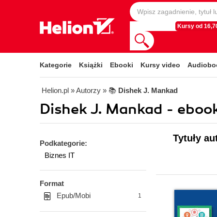
Kursy od 16,70
Kategorie
Książki
Ebooki
Kursy video
Audiobo
Helion.pl
» Autorzy
» 📚
Dishek J. Mankad
Dishek J. Mankad - ebook
Tytuły au
Podkategorie:
Biznes IT
Format
Epub/Mobi
1