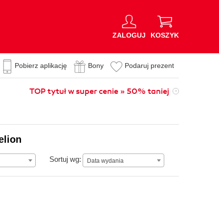
ZALOGUJ
KOSZYK
Pobierz aplikację
Bony
Podaruj prezent
TOP tytuł w super cenie » 50% taniej
elion
Data wydania
Sortuj wg:
Data wydania