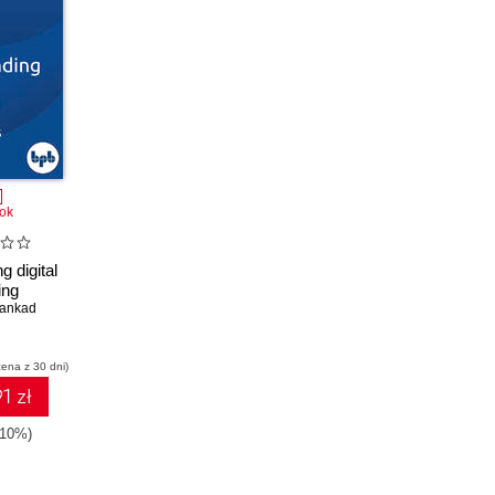
ok
g digital
ing
Mankad
cena z 30 dni)
1 zł
-10%)