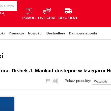
 zł
POMOC
LIVE CHAT
OD O,OOZŁ
oki
Promocje
Nowości
Bestsellery
Darmowe ebooki
i
tora: Dishek J. Mankad dostępne w księgarni H
Pokaż produkty:
Wszystkie