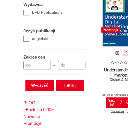
Wydawca
BPB Publications
Promocja
Język publikacji
angielski
ebo
Zakres cen
–
Understandin
market
Dishek J. 
Wyczyść
(36,90 zł najniższa 
71.9
BLOG
eBooki za 0,00zł
79.90 zł
(
Nowości
Promocje