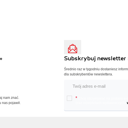
»
Subskrybuj newsletter 
Średnio raz w tygodniu dostaniesz infor
dla subskrybentów newslettera.
Daj nam znać.
*
Chcę otrzymywać na podany e-ma
u nas pojawił.
oraz nowościach wydawniczych.