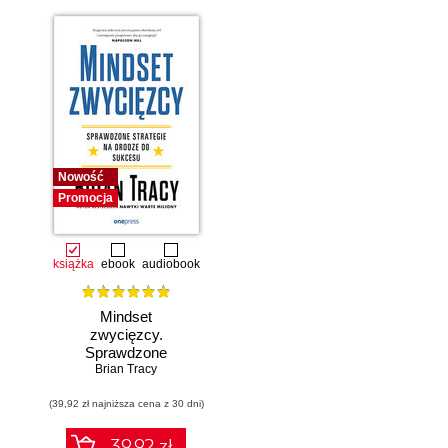
Nowość
Promocja
książka
ebook
audiobook
Mindset
zwycięzcy.
Sprawdzone
strategie na drodze
Brian Tracy
do sukcesu
(39,92 zł najniższa cena z 30 dni)
39.92 zł