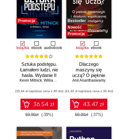
Promocja
Bestseller
Nowość
Promocja
książka
ebook
audiobook
książka
ebook
Sztuka podstępu.
Dlaczego
Łamałem ludzi, nie
maszyny się
hasła. Wydanie II
uczą? O pięknie
Kevin Mitnick
,
William L. Simon
Anil Ananthaswamy
matematyki i
działaniu
(35,94 zł najniższa cena z 30 dni)
(41,40 zł najniższa cena z 30 dni)
współczesnej
sztucznej
inteligencji
36.54 zł
43.47 zł
59.90zł
(-39%)
69.00zł
(-37%)