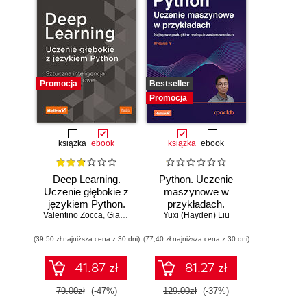
Promocja
Bestseller
Promocja
książka
ebook
książka
ebook
Deep Learning.
Python. Uczenie
Uczenie głębokie z
maszynowe w
językiem Python.
przykładach.
Valentino Zocca
Sztuczna
,
Gianmario Spacagna
Najlepsze praktyki
Yuxi (Hayden) Liu
,
Daniel Slater
,
Peter Roelants
inteligencja i sieci
w realnych
(39,50 zł najniższa cena z 30 dni)
neuronowe
(77,40 zł najniższa cena z 30 dni)
zastosowaniach.
Wydanie IV
41.87 zł
81.27 zł
79.00zł
(-47%)
129.00zł
(-37%)