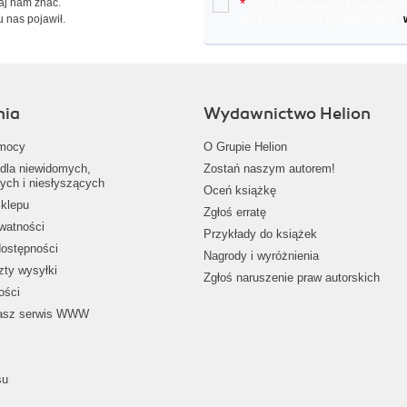
Daj nam znać.
*
Chcę otrzymywać na podany e-ma
u nas pojawił.
oraz nowościach wydawniczych.
nia
Wydawnictwo Helion
mocy
O Grupie Helion
dla niewidomych,
Zostań naszym autorem!
ych i niesłyszących
Oceń książkę
klepu
Zgłoś erratę
ywatności
Przykłady do książek
dostępności
Nagrody i wyróżnienia
zty wysyłki
Zgłoś naruszenie praw autorskich
ości
nasz serwis WWW
su