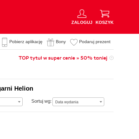
ZALOGUJ
KOSZYK
Pobierz aplikację
Bony
Podaruj prezent
TOP tytuł w super cenie » 50% taniej
arni Helion
Data wydania
Sortuj wg:
Data wydania