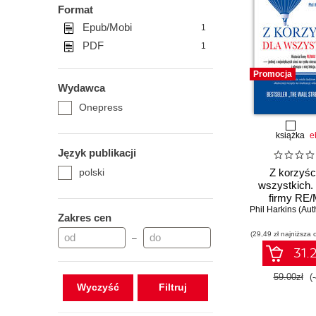
Format
Epub/Mobi
1
PDF
1
Promocja
Wydawca
Onepress
książka
e
Język publikacji
polski
Z korzyśc
wszystkich. 
firmy RE/
Phil Harkins (Aut
płynąca z nie
Zakres cen
(29,49 zł najniższa 
–
31.2
59.00zł
(
Wyczyść