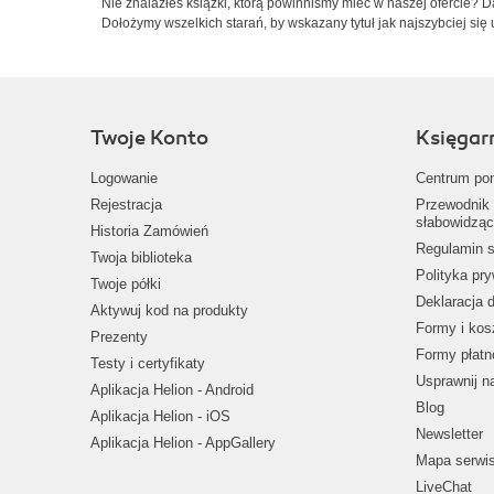
Nie znalazłeś książki, którą powinniśmy mieć w naszej ofercie? 
Dołożymy wszelkich starań, by wskazany tytuł jak najszybciej się 
Twoje Konto
Księgar
Logowanie
Centrum po
Rejestracja
Przewodnik 
słabowidząc
Historia Zamówień
Regulamin s
Twoja biblioteka
Polityka pr
Twoje półki
Deklaracja 
Aktywuj kod na produkty
Formy i kos
Prezenty
Formy płatn
Testy i certyfikaty
Usprawnij 
Aplikacja Helion - Android
Blog
Aplikacja Helion - iOS
Newsletter
Aplikacja Helion - AppGallery
Mapa serwi
LiveChat