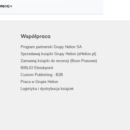
il informacje o zniżkach, promocjach
więcej »
Współpraca
Program partnerski Grupy Helion SA
Sprzedawaj książki Grupy Helion (eHelion.pl)
Zamawiaj książki do recenzji (Biuro Prasowe)
BIBLIO Ebookpoint
Custom Publishing - B2B
Praca w Grupie Helion
Logistyka i dystrybucja książek