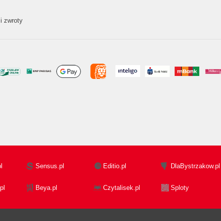
i zwroty
l
Sensus.pl
Editio.pl
DlaBystrzakow.pl
pl
Beya.pl
Czytalisek.pl
Sploty