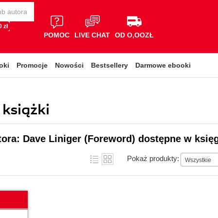
 zł
POMOC
LIVE CHAT
OD O,OOZŁ
oki
Promocje
Nowości
Bestsellery
Darmowe ebooki
 książki
tora: Dave Liniger (Foreword) dostępne w księg
Pokaż produkty:
Wszystkie