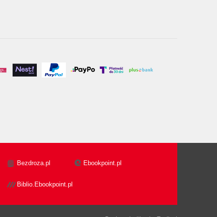
Bezdroza.pl
Ebookpoint.pl
Biblio.Ebookpoint.pl