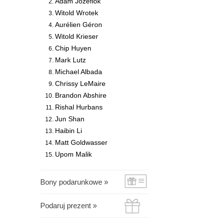
Adam Józefiok
Witold Wrotek
Aurélien Géron
Witold Krieser
Chip Huyen
Mark Lutz
Michael Albada
Chrissy LeMaire
Brandon Abshire
Rishal Hurbans
Jun Shan
Haibin Li
Matt Goldwasser
Upom Malik
Bony podarunkowe »
Podaruj prezent »