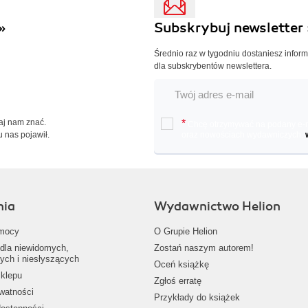
»
Subskrybuj newsletter 
Średnio raz w tygodniu dostaniesz infor
dla subskrybentów newslettera.
Daj nam znać.
*
Chcę otrzymywać na podany e-ma
u nas pojawił.
oraz nowościach wydawniczych.
nia
Wydawnictwo Helion
mocy
O Grupie Helion
dla niewidomych,
Zostań naszym autorem!
ych i niesłyszących
Oceń książkę
klepu
Zgłoś erratę
ywatności
Przykłady do książek