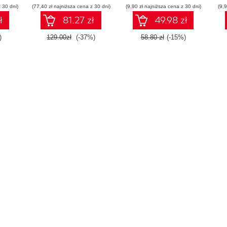
 30 dni)
(77,40 zł najniższa cena z 30 dni)
(9,90 zł najniższa cena z 30 dni)
(9,9
ł
81.27 zł
49.98 zł
)
129.00zł
(-37%)
58.80 zł
(-15%)