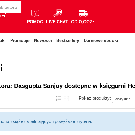
 zł
POMOC
LIVE CHAT
OD O,OOZŁ
oki
Promocje
Nowości
Bestsellery
Darmowe ebooki
i
tora: Dasgupta Sanjoy dostępne w księgarni He
Pokaż produkty:
Wszystkie
ziono książek spełniających powyższe kryteria.