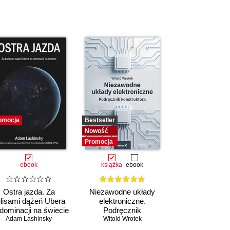
omocja
Bestseller
Nowość
Promocja
ebook
książka
ebook
Ostra jazda. Za
Niezawodne układy
lisami dążeń Ubera
elektroniczne.
dominacji na świecie
Podręcznik
Adam Lashinsky
konstruktora
Witold Wrotek