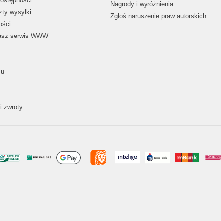
dostępności
Nagrody i wyróżnienia
zty wysyłki
Zgłoś naruszenie praw autorskich
ości
nasz serwis WWW
su
i zwroty