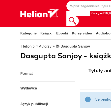
Kursy od 16,70
Kategorie
Książki
Ebooki
Kursy video
Audiobo
Helion.pl
» Autorzy
» 📚
Dasgupta Sanjoy
Dasgupta Sanjoy - książk
Tytuły au
Format
Wydawca
Nie znale
Język publikacji