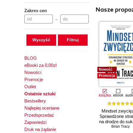
Nasze propoz
Zakres cen
–
Wyczyść
BLOG
eBooki za 0,00zł
Nowość
Nowości
Promocja
Promocje
Outlet
Ostatnie sztuki
książka
ebook
audi
Bestsellery
Najlepiej oceniane
Mindset zwycię
Przedsprzedaż
Sprawdzone stra
na drodze do su
Zapowiedzi
Brian Tracy
Druk na żądanie