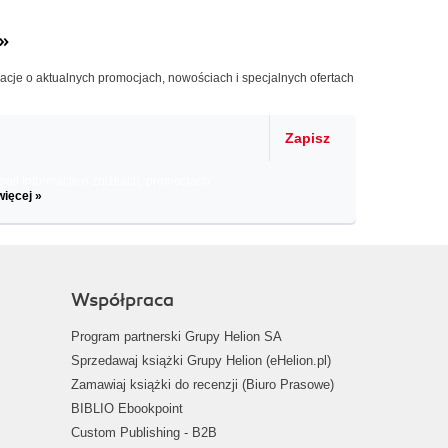
»
macje o aktualnych promocjach, nowościach i specjalnych ofertach
Zapisz
il informacje o zniżkach, promocjach
więcej »
Współpraca
Program partnerski Grupy Helion SA
Sprzedawaj książki Grupy Helion (eHelion.pl)
Zamawiaj książki do recenzji (Biuro Prasowe)
BIBLIO Ebookpoint
Custom Publishing - B2B