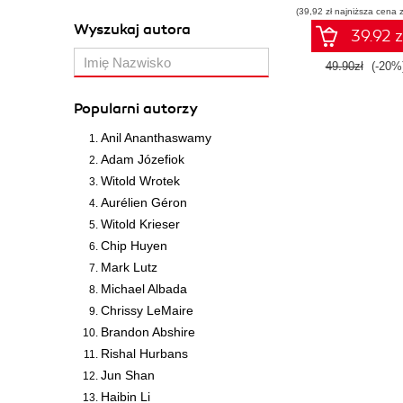
(39,92 zł najniższa cena z
Wyszukaj autora
39.92 z
49.90zł
(-20%
Popularni autorzy
Anil Ananthaswamy
Adam Józefiok
Witold Wrotek
Aurélien Géron
Witold Krieser
Chip Huyen
Mark Lutz
Michael Albada
Chrissy LeMaire
Brandon Abshire
Rishal Hurbans
Jun Shan
Haibin Li