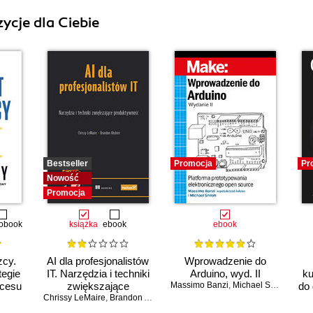
ycje dla Ciebie
Bestseller
Promocja
Pr
Nowość
Promocja
obook
książka
ebook
ebook
zcy.
AI dla profesjonalistów
Wprowadzenie do
tegie
IT. Narzędzia i techniki
Arduino, wyd. II
ku
kcesu
zwiększające
Massimo Banzi
,
Michael Shiloh
do 
Chrissy LeMaire
produktywność
,
Brandon Abshire