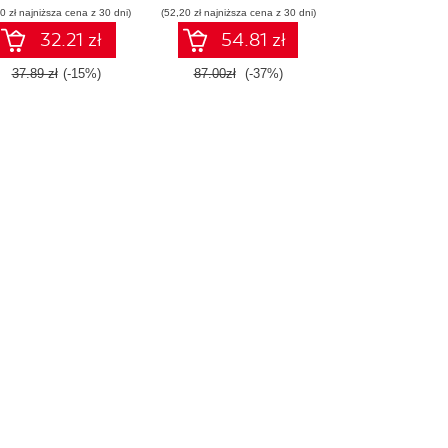
0 zł najniższa cena z 30 dni)
(52,20 zł najniższa cena z 30 dni)
32.21 zł
54.81 zł
37.89 zł
(-15%)
87.00zł
(-37%)