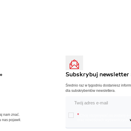
»
Subskrybuj newsletter 
Średnio raz w tygodniu dostaniesz infor
dla subskrybentów newslettera.
Daj nam znać.
*
Chcę otrzymywać na podany e-ma
u nas pojawił.
oraz nowościach wydawniczych.