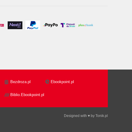
Bezdroza.pl
Ebookpoint.pl
Biblio.Ebookpoint.pl
Designed with ♥ by
Tonik.pl