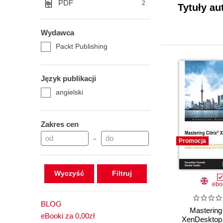
PDF
2
Tytuły au
Wydawca
Packt Publishing
Język publikacji
angielski
Zakres cen
–
Promocja
Wyczyść
ebo
BLOG
Mastering 
eBooki za 0,00zł
XenDesktop.