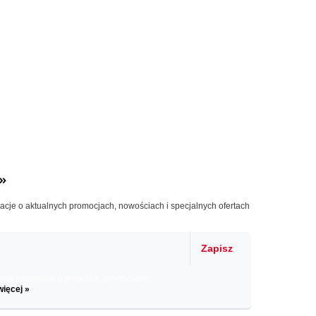
»
macje o aktualnych promocjach, nowościach i specjalnych ofertach
Zapisz
il informacje o zniżkach, promocjach
więcej »