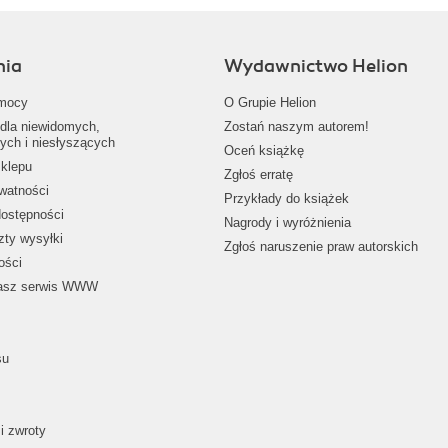
nia
Wydawnictwo Helion
mocy
O Grupie Helion
dla niewidomych,
Zostań naszym autorem!
ych i niesłyszących
Oceń książkę
klepu
Zgłoś erratę
ywatności
Przykłady do książek
dostępności
Nagrody i wyróżnienia
zty wysyłki
Zgłoś naruszenie praw autorskich
ości
nasz serwis WWW
su
i zwroty