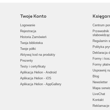
Twoje Konto
Księgar
Logowanie
Centrum po
Rejestracja
Przewodnik 
słabowidząc
Historia Zamówień
Regulamin s
Twoja biblioteka
Polityka pr
Twoje półki
Deklaracja 
Aktywuj kod na produkty
Formy i kos
Prezenty
Formy płatn
Testy i certyfikaty
Usprawnij 
Aplikacja Helion - Android
Blog
Aplikacja Helion - iOS
Newsletter
Aplikacja Helion - AppGallery
Mapa serwi
LiveChat
Kontakt
Reklamacje 