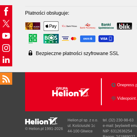
Płatności obsługuje:
Bezpieczne płatności szyfrowane SSL
Onepress.p
Videopoint.
Helion.pl sp. z o.o.
tel. (32) 230-98-63
ul. Kościuszki 1c
e-mail:
[wyświetl ema
© Helion.pl 1991-2026
44-100 Gliwice
NIP: 6312636254
Regon: 241989027