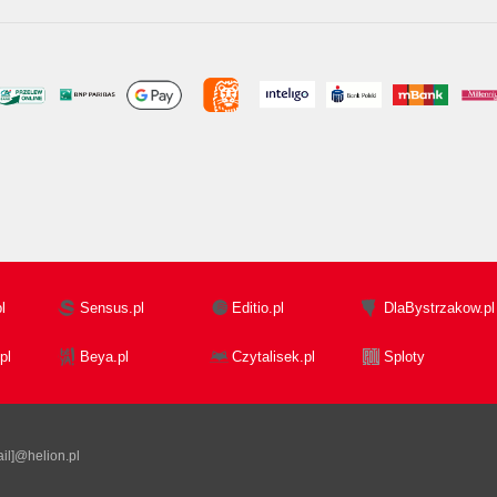
l
Sensus.pl
Editio.pl
DlaBystrzakow.pl
pl
Beya.pl
Czytalisek.pl
Sploty
il]@helion.pl