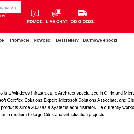
 zł
POMOC
LIVE CHAT
OD O,OOZŁ
oki
Promocje
Nowości
Bestsellery
Darmowe ebooki
o is a Windows Infrastructure Architect specialized in Citrix and Micr
oft Certified Solutions Expert, Microsoft Solutions Associate, and Cit
 products since 2000 as a systems administrator. He currently works a
er in medium to large Citrix and virtualization projects.