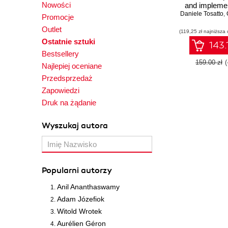
Nowości
and implemen
Daniele Tosatto
performan
,
G
Promocje
efficient virtu
Outlet
(119,25 zł najniższa 
infrastructu
Ostatnie sztuki
Citrix Xen
143.
Bestsellery
159.00 zł
Najlepiej oceniane
Przedsprzedaż
Zapowiedzi
Druk na żądanie
Wyszukaj autora
Popularni autorzy
Anil Ananthaswamy
Adam Józefiok
Witold Wrotek
Aurélien Géron