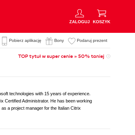
ZALOGUJ
KOSZYK
Pobierz aplikację
Bony
Podaruj prezent
TOP tytuł w super cenie » 50% taniej
osoft technologies with 15 years of experience.
rix Certified Administrator. He has been working
s a project manager for the Italian Citrix