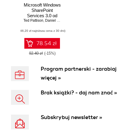
Microsoft Windows
SharePoint
Services 3.0 od
Ted Pattison
środka
,
Daniel Larson
(46,20 zł najniższa cena z 30 dni)
78.54 zł
92.40 zł
(-15%)
Program partnerski - zarabiaj
więcej »
Brak książki? - daj nam znać »
Subskrybuj newsletter »