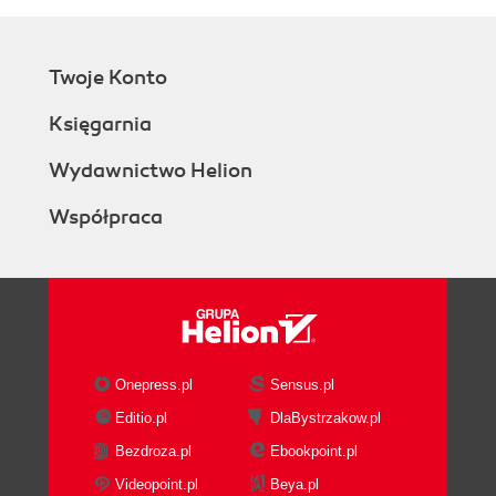
Twoje Konto
Księgarnia
Wydawnictwo Helion
Współpraca
Onepress.pl
Sensus.pl
Editio.pl
DlaBystrzakow.pl
Bezdroza.pl
Ebookpoint.pl
Videopoint.pl
Beya.pl