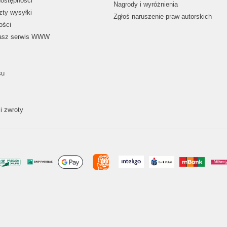
dostępności
Nagrody i wyróżnienia
zty wysyłki
Zgłoś naruszenie praw autorskich
ości
nasz serwis WWW
su
i zwroty