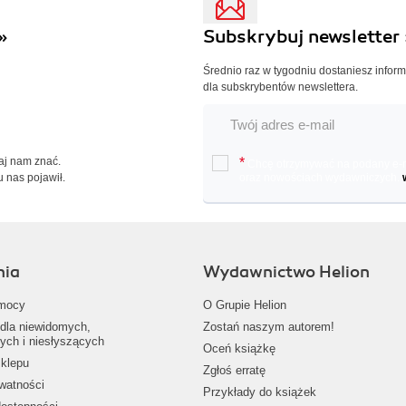
»
Subskrybuj newsletter 
Średnio raz w tygodniu dostaniesz infor
dla subskrybentów newslettera.
Daj nam znać.
*
Chcę otrzymywać na podany e-ma
u nas pojawił.
oraz nowościach wydawniczych.
nia
Wydawnictwo Helion
mocy
O Grupie Helion
dla niewidomych,
Zostań naszym autorem!
ych i niesłyszących
Oceń książkę
klepu
Zgłoś erratę
ywatności
Przykłady do książek