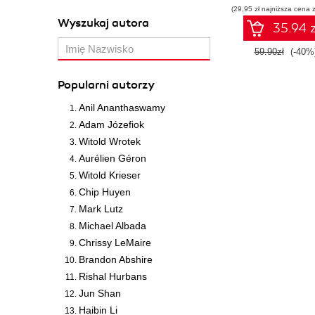
(29,95 zł najniższa cena z
wykorzystani
Wyszukaj autora
Dockera
35.94 z
59.90zł
(-40%
Popularni autorzy
Anil Ananthaswamy
Adam Józefiok
Witold Wrotek
Aurélien Géron
Witold Krieser
Chip Huyen
Mark Lutz
Michael Albada
Chrissy LeMaire
Brandon Abshire
Rishal Hurbans
Jun Shan
Haibin Li