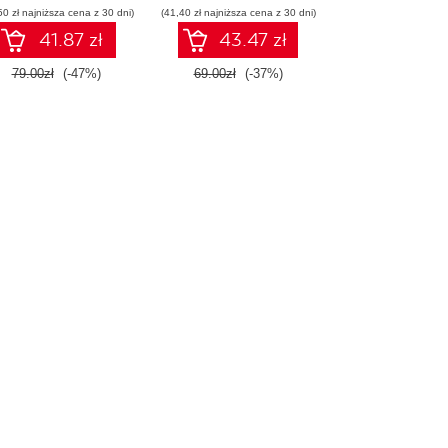
50 zł najniższa cena z 30 dni)
(41,40 zł najniższa cena z 30 dni)
41.87 zł
43.47 zł
79.00zł
(-47%)
69.00zł
(-37%)