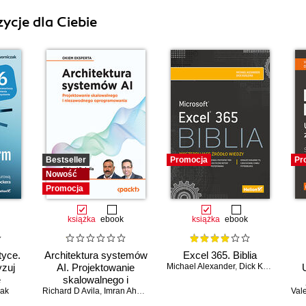
ycje dla Ciebie
Bestseller
Promocja
Pr
Nowość
Promocja
książka
ebook
książka
ebook
tyce.
Architektura systemów
Excel 365. Biblia
yzuj
AI. Projektowanie
Michael Alexander
,
Dick Kusleika
ę
skalowalnego i
zak
az
Richard D Avila
niezawodnego
,
Imran Ahmad
Val
Sz
 z
oprogramowania