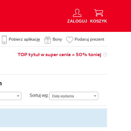
ZALOGUJ
KOSZYK
Pobierz aplikację
Bony
Podaruj prezent
TOP tytuł w super cenie » 50% taniej
n
Data wydania
Sortuj wg:
Data wydania