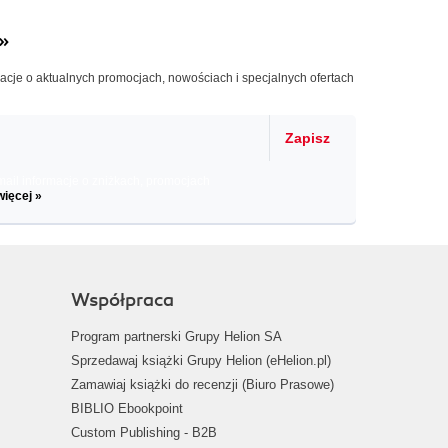
»
macje o aktualnych promocjach, nowościach i specjalnych ofertach
Zapisz
il informacje o zniżkach, promocjach
więcej »
Współpraca
Program partnerski Grupy Helion SA
Sprzedawaj książki Grupy Helion (eHelion.pl)
Zamawiaj książki do recenzji (Biuro Prasowe)
BIBLIO Ebookpoint
Custom Publishing - B2B