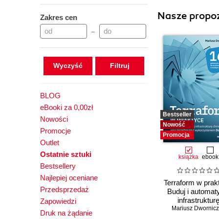
Nasze propoz
Zakres cen
–
Wyczyść
BLOG
eBooki za 0,00zł
Bestseller
Nowości
Nowość
Promocje
Promocja
Outlet
Ostatnie sztuki
książka
ebook
Bestsellery
Najlepiej oceniane
Terraform w prak
Przedsprzedaż
Buduj i automat
infrastruktur
Zapowiedzi
Mariusz Dwornic
chmurową or
Druk na żądanie
zarządzaj nią