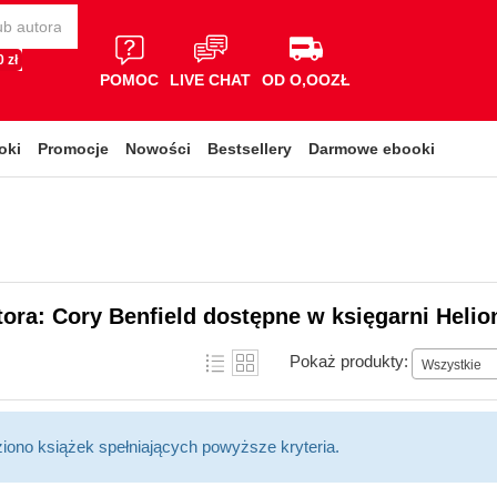
 zł
POMOC
LIVE CHAT
OD O,OOZŁ
oki
Promocje
Nowości
Bestsellery
Darmowe ebooki
tora: Cory Benfield dostępne w księgarni Helio
Pokaż produkty:
Wszystkie
ziono książek spełniających powyższe kryteria.