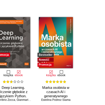
omocja
Bestseller
Nowość
Promocja
książka
ebook
książka
ebook
Deep Learning.
Marka osobista w
Uczenie głębokie z
czasach AI i
językiem Python.
generatywnego
entino Zocca
tuczna inteligencja i
,
Gianmario Spacagna
Ewelina Podrez-Siama
,
wyszukiwania
Daniel Slater
,
Peter Roelants
sieci neuronowe