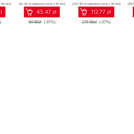
 30 dni)
em
(41,40 zł najniższa cena z 30 dni)
(107,40 zł najniższa cena z 30 dni)
(39,
ł
43.47 zł
112.77 zł
)
69.00zł
(-37%)
179.00zł
(-37%)