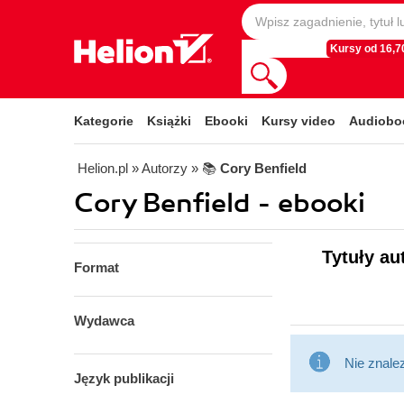
Kursy od 16,70
Kategorie
Książki
Ebooki
Kursy video
Audiobo
Helion.pl
» Autorzy
» 📚
Cory Benfield
Cory Benfield - ebooki
Tytuły au
Format
Wydawca
Nie znale
Język publikacji