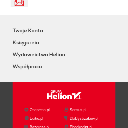
Twoje Konto
Księgarnia
Wydawnictwo Helion
Współpraca
Onepress.pl
Sensus.pl
Editio.pl
DlaBystrzakow.pl
Bezdroza.pl
Ebookpoint.pl