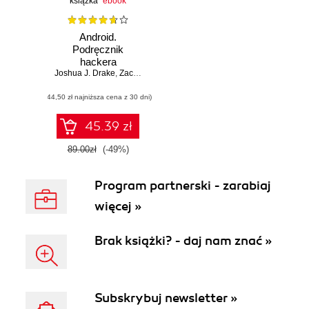
książka
ebook
Android.
Podręcznik
hackera
Joshua J. Drake
,
Zach Lanier
,
Collin Mulliner
,
Pau Oliva Fora i 2 in.
(44,50 zł najniższa cena z 30 dni)
45.39 zł
89.00zł
(-49%)
Program partnerski - zarabiaj
więcej »
Brak książki? - daj nam znać »
Subskrybuj newsletter »