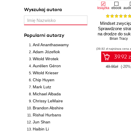
książka
ebook
audi
Wyszukaj autora
Mindset zwycię
Sprawdzone stra
na drodze do su
Popularni autorzy
Brian Tracy
Anil Ananthaswamy
(39,92 zł najniższa cena z
Adam Józefiok
39.92 z
Witold Wrotek
Aurélien Géron
49.90zł
(-20%
Witold Krieser
Chip Huyen
Mark Lutz
Michael Albada
Chrissy LeMaire
Brandon Abshire
Rishal Hurbans
Jun Shan
Haibin Li