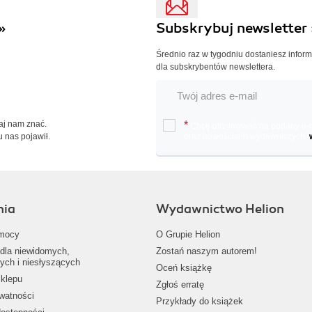
»
Subskrybuj newsletter 
Średnio raz w tygodniu dostaniesz infor
dla subskrybentów newslettera.
Daj nam znać.
*
Chcę otrzymywać na podany e-ma
u nas pojawił.
oraz nowościach wydawniczych.
nia
Wydawnictwo Helion
mocy
O Grupie Helion
dla niewidomych,
Zostań naszym autorem!
ych i niesłyszących
Oceń książkę
klepu
Zgłoś erratę
ywatności
Przykłady do książek