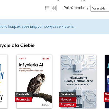
Pokaż produkty:
Wszystkie
ziono książek spełniających powyższe kryteria.
ycje dla Ciebie
Bestseller
Bestseller
No
Promocja
Nowość
Pr
Promocja