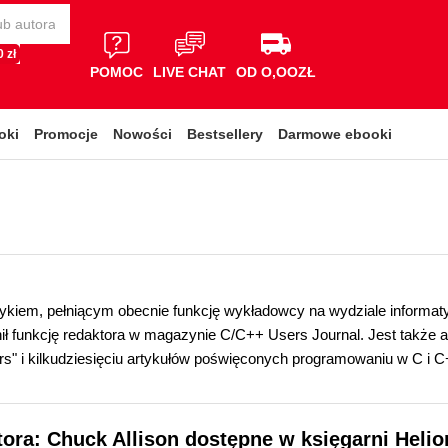
 zł
POMOC
LIVE CHAT
OD O,OOZŁ
oki
Promocje
Nowości
Bestsellery
Darmowe ebooki
kiem, pełniącym obecnie funkcję wykładowcy na wydziale informaty
ił funkcję redaktora w magazynie C/C++ Users Journal. Jest także
ners" i kilkudziesięciu artykułów poświęconych programowaniu w C i C
tora: Chuck Allison dostępne w księgarni Helio