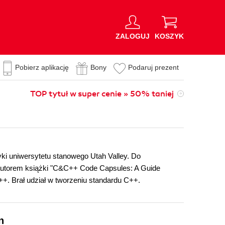
ZALOGUJ
KOSZYK
Pobierz aplikację
Bony
Podaruj prezent
TOP tytuł w super cenie » 50% taniej
ki uniwersytetu stanowego Utah Valley. Do
 autorem książki "C&C++ Code Capsules: A Guide
++. Brał udział w tworzeniu standardu C++.
n