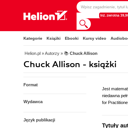
Inż. zwrotna 39,90
Kategorie
Książki
Ebooki
Kursy video
Audiobo
Helion.pl
» Autorzy
» 📚
Chuck Allison
Chuck Allison - książki
Format
Jest matematy
niedawna pełn
Wydawca
for Practitio
Język publikacji
Tytuły au