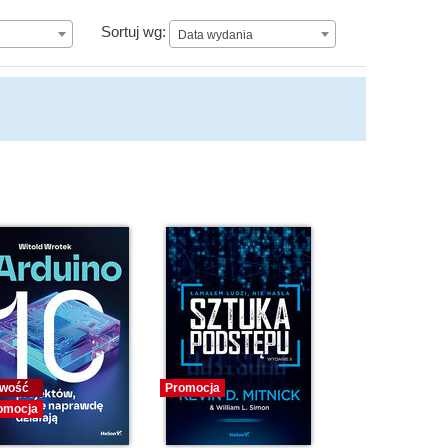
Data wydania
Sortuj wg:
Data wydania
wość
Promocja
omocja