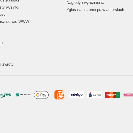
dostępności
Nagrody i wyróżnienia
zty wysyłki
Zgłoś naruszenie praw autorskich
ości
nasz serwis WWW
su
i zwroty