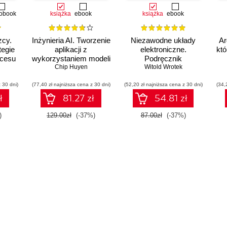
obook
książka
ebook
książka
ebook
zcy.
Inżynieria AI. Tworzenie
Niezawodne układy
Ar
tegie
aplikacji z
elektroniczne.
któ
kcesu
wykorzystaniem modeli
Podręcznik
bazowych
Chip Huyen
konstruktora
Witold Wrotek
 30 dni)
(77,40 zł najniższa cena z 30 dni)
(52,20 zł najniższa cena z 30 dni)
(34,
ł
81.27 zł
54.81 zł
)
129.00zł
(-37%)
87.00zł
(-37%)