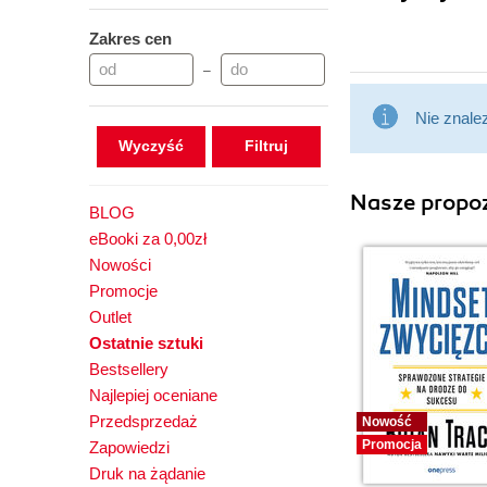
Zakres cen
–
Nie znale
Wyczyść
Nasze propoz
BLOG
eBooki za 0,00zł
Nowości
Promocje
Outlet
Ostatnie sztuki
Bestsellery
Najlepiej oceniane
Przedsprzedaż
Nowość
Promocja
Zapowiedzi
Druk na żądanie