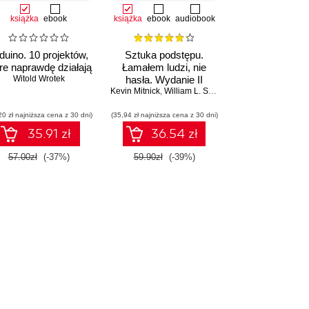
książka
ebook
książka
ebook
audiobook
duino. 10 projektów,
Sztuka podstępu.
re naprawdę działają
Łamałem ludzi, nie
Witold Wrotek
hasła. Wydanie II
Kevin Mitnick
,
William L. Simon
20 zł najniższa cena z 30 dni)
(35,94 zł najniższa cena z 30 dni)
35.91 zł
36.54 zł
57.00zł
(-37%)
59.90zł
(-39%)