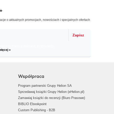
»
macje o aktualnych promocjach, nowościach i specjalnych ofertach
Zapisz
il informacje o zniżkach, promocjach
więcej »
Współpraca
Program partnerski Grupy Helion SA
Sprzedawaj książki Grupy Helion (eHelion.pl)
Zamawiaj książki do recenzji (Biuro Prasowe)
BIBLIO Ebookpoint
Custom Publishing - B2B