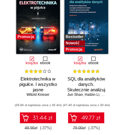
Promocja
Bestseller
Nowość
Promocja
książka
ebook
książka
ebook
Elektrotechnika w
SQL dla analityków
pigułce. I wszystko
danych.
jasne
Skutecznie analizuj
Witold Krieser
Jun Shan
dane, wyciągaj
,
Haibin Li
,
Matt Goldwasser
,
Up
wartościowe
(29,94 zł najniższa cena z 30 dni)
(47,40 zł najniższa cena z 30 dni)
wnioski i opanuj
zaawansowany
SQL na potrzeby
31.44 zł
49.77 zł
praktycznych
zastosowań.
49.90zł
(-37%)
79.00zł
(-37%)
Wydanie IV