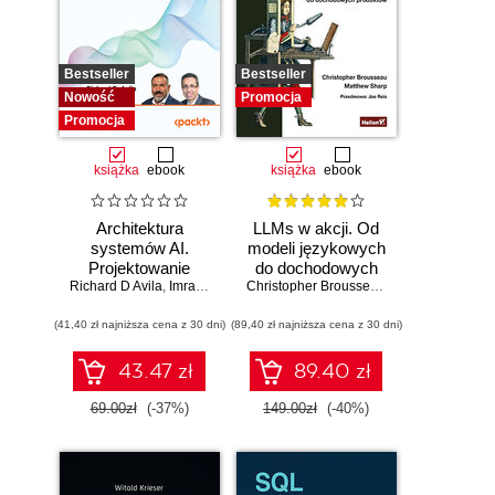
Bestseller
Bestseller
Nowość
Promocja
Promocja
książka
ebook
książka
ebook
Architektura
LLMs w akcji. Od
systemów AI.
modeli językowych
Projektowanie
do dochodowych
Richard D Avila
skalowalnego i
,
Imran Ahmad
produktów
Christopher Brousseau
,
Matt Sharp
niezawodnego
(41,40 zł najniższa cena z 30 dni)
oprogramowania
(89,40 zł najniższa cena z 30 dni)
43.47 zł
89.40 zł
69.00zł
(-37%)
149.00zł
(-40%)