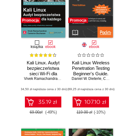
Promocja
Promocja
książka
ebook
ebook
Kali Linux. Audyt
Kali Linux Wireless
bezpieczeństwa
Penetration Testing
sieci Wi-Fi dla
Beginner's Guide.
każdego. Wydanie
Vivek Ramachandran
,
Cameron Buchanan
Daniel W. Dieterle
Master wireless
,
Cameron Buchanan
II
testing techniques
(34,50 zł najniższa cena z 30 dni)
(89,25 zł najniższa cena z 30 dni)
to survey and
attack wireless
networks with Kali
35.19 zł
107.10 zł
Linux, including the
KRACK attack -
69.00zł
(-49%)
119.00 zł
(-10%)
Third Edition