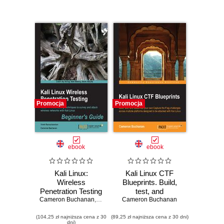
Promocja
Promocja
ebook
ebook
Kali Linux:
Kali Linux CTF
Wireless
Blueprints. Build,
Penetration Testing
test, and
Cameron Buchanan
Beginner's Guide.
,
Vivek Ramachandran
Cameron Buchanan
customize your
Master wireless
own Capture the
(104,25 zł najniższa cena z 30
testing techniques
(89,25 zł najniższa cena z 30 dni)
Flag challenges
dni)