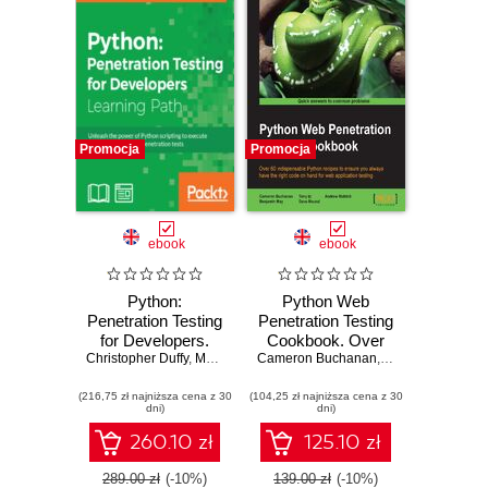
Promocja
Promocja
ebook
ebook
Python:
Python Web
Penetration Testing
Penetration Testing
for Developers.
Cookbook. Over
Christopher Duffy
Execute effective
,
Mohit Raj
,
Cameron Buchanan
Cameron Buchanan
60 indispensable
,
,
Andrew Mabbitt
Terry Ip
,
Andrew M
,
T
tests to identify
Python recipes to
(216,75 zł najniższa cena z 30
software
(104,25 zł najniższa cena z 30
ensure you always
dni)
dni)
vulnerabilities
have the right code
on hand for web
260.10 zł
125.10 zł
application testing
289.00 zł
(-10%)
139.00 zł
(-10%)