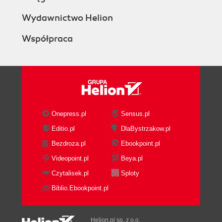
Wydawnictwo Helion
Współpraca
Onepress.pl
Sensus.pl
Editio.pl
DlaBystrzakow.pl
Bezdroza.pl
Ebookpoint.pl
Videopoint.pl
Beya.pl
Czytalisek.pl
Sploty
Biblio.Ebookpoint.pl
Helion.pl sp. z o.o.