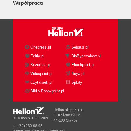
Współpraca
Onepress.pl
Sensus.pl
Editio.pl
DlaBystrzakow.pl
Bezdroza.pl
Ebookpoint.pl
Videopoint.pl
Beya.pl
Czytalisek.pl
Sploty
Biblio.Ebookpoint.pl
Helion.pl sp. z o.o.
ul. Kościuszki 1c
© Helion.pl 1991-2026
44-100 Gliwice
tel. (32) 230-98-63
e-mail:
[wyświetl email]@helion.pl