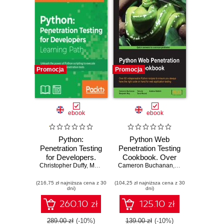
Promocja
Promocja
ebook
ebook
Python:
Python Web
Penetration Testing
Penetration Testing
for Developers.
Cookbook. Over
Christopher Duffy
Execute effective
,
Mohit Raj
,
Cameron Buchanan
Cameron Buchanan
60 indispensable
,
,
Andrew Mabbitt
Terry Ip
,
Andrew M
,
T
tests to identify
Python recipes to
(216,75 zł najniższa cena z 30
software
(104,25 zł najniższa cena z 30
ensure you always
dni)
dni)
vulnerabilities
have the right code
on hand for web
260.10 zł
125.10 zł
application testing
289.00 zł
(-10%)
139.00 zł
(-10%)