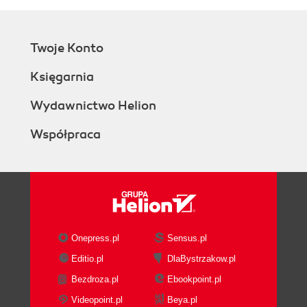
Twoje Konto
Księgarnia
Wydawnictwo Helion
Współpraca
Onepress.pl
Sensus.pl
Editio.pl
DlaBystrzakow.pl
Bezdroza.pl
Ebookpoint.pl
Videopoint.pl
Beya.pl