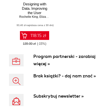
Designing with
Data. Improving
the User
Rochelle King
Experience with
,
Elizabeth F Churchill
,
Caitlin Tan
A/B Testing
(83,40 zł najniższa cena z 30 dni)
118.15 zł
139.00 zł
(-15%)
Program partnerski - zarabiaj
więcej »
Brak książki? - daj nam znać »
Subskrybuj newsletter »