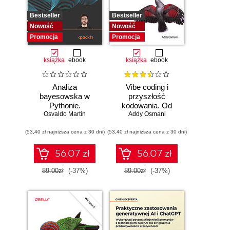
Bestseller
Bestseller
Nowość
Nowość
Promocja
Promocja
książka
ebook
książka
ebook
Analiza
Vibe coding i
bayesowska w
przyszłość
Pythonie.
kodowania. Od
Osvaldo Martin
Praktyczny
programisty do
Addy Osmani
przewodnik po
dewelopera ery AI
(53,40 zł najniższa cena z 30 dni)
modelowaniu
(53,40 zł najniższa cena z 30 dni)
probabilistycznym.
Wydanie III
56.07 zł
56.07 zł
89.00zł
(-37%)
89.00zł
(-37%)