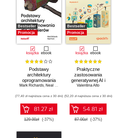
Bestseller
Bestseller
Promocja
Promocja
książka
ebook
książka
ebook
Podstawy
Praktyczne
architektury
zastosowania
oprogramowania
generatywnej AI i
Mark Richards
dla inżynierów.
,
Neal Ford
Valentina Alto
ChatGPT.
Wydanie II
Wykorzystaj
(77,40 zł najniższa cena z 30 dni)
(52,20 zł najniższa cena z 30 dni)
potencjał inżynierii
promptów z
technologiami
81.27 zł
54.81 zł
OpenAI dla
zwiększenia
129.00zł
(-37%)
87.00zł
(-37%)
produktywności i
kreatywności.
Wydanie II