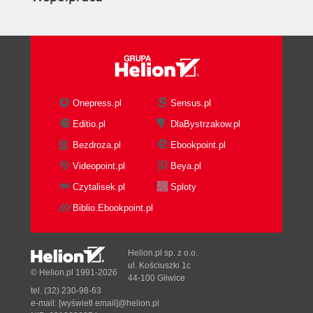
Onepress.pl
Sensus.pl
Editio.pl
DlaBystrzakow.pl
Bezdroza.pl
Ebookpoint.pl
Videopoint.pl
Beya.pl
Czytalisek.pl
Sploty
Biblio.Ebookpoint.pl
Helion.pl sp. z o.o.
ul. Kościuszki 1c
© Helion.pl 1991-2026
44-100 Gliwice
tel. (32) 230-98-63
e-mail:
[wyświetl email]@helion.pl