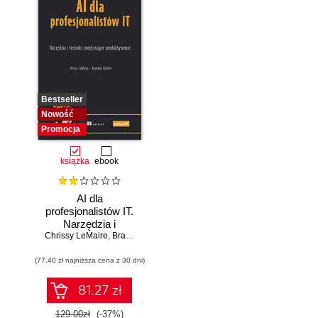
Bestseller
Nowość
Promocja
książka
ebook
AI dla
profesjonalistów IT.
Narzędzia i
Chrissy LeMaire
techniki
,
Brandon Abshire
zwiększające
(77,40 zł najniższa cena z 30 dni)
produktywność
81.27 zł
129.00zł
(-37%)