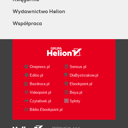
Wydawnictwo Helion
Współpraca
Onepress.pl
Sensus.pl
Editio.pl
DlaBystrzakow.pl
Bezdroza.pl
Ebookpoint.pl
Videopoint.pl
Beya.pl
Czytalisek.pl
Sploty
Biblio.Ebookpoint.pl
Helion.pl sp. z o.o.