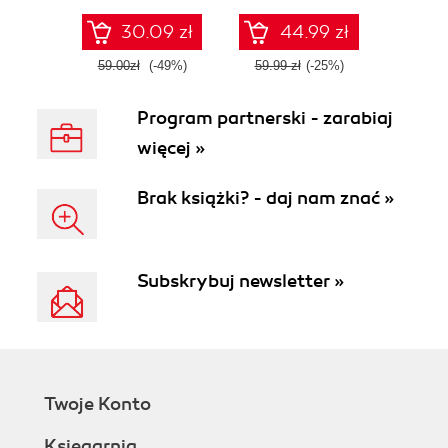
30.09 zł
44.99 zł
59.00zł
(-49%)
59.99 zł
(-25%)
Program partnerski - zarabiaj
więcej »
Brak książki? - daj nam znać »
Subskrybuj newsletter »
Twoje Konto
Księgarnia