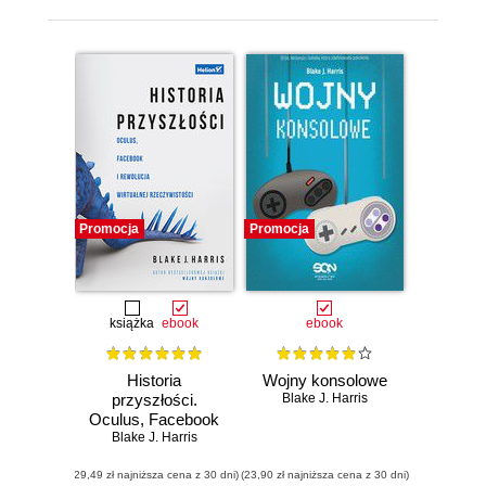
Promocja
Promocja
książka
ebook
ebook
Historia
Wojny konsolowe
przyszłości.
Blake J. Harris
Oculus, Facebook
Blake J. Harris
i rewolucja
wirtualnej
(29,49 zł najniższa cena z 30 dni)
rzeczywistości
(23,90 zł najniższa cena z 30 dni)