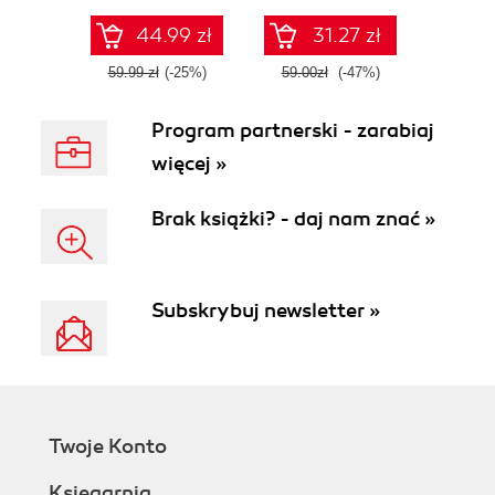
44.99 zł
31.27 zł
59.99 zł
(-25%)
59.00zł
(-47%)
Program partnerski - zarabiaj
więcej »
Brak książki? - daj nam znać »
Subskrybuj newsletter »
Twoje Konto
Księgarnia