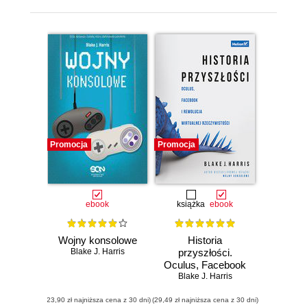
Promocja
Promocja
ebook
książka
ebook
Wojny konsolowe
Historia
Blake J. Harris
przyszłości.
Oculus, Facebook
Blake J. Harris
i rewolucja
wirtualnej
(23,90 zł najniższa cena z 30 dni)
(29,49 zł najniższa cena z 30 dni)
rzeczywistości