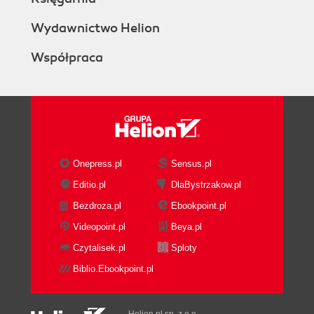
Wydawnictwo Helion
Współpraca
Onepress.pl
Sensus.pl
Editio.pl
DlaBystrzakow.pl
Bezdroza.pl
Ebookpoint.pl
Videopoint.pl
Beya.pl
Czytalisek.pl
Sploty
Biblio.Ebookpoint.pl
Helion.pl sp. z o.o.