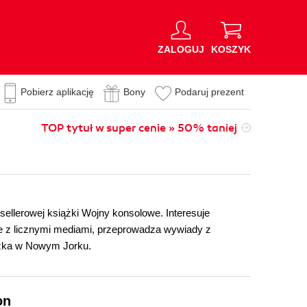
ZALOGUJ
KOSZYK
Pobierz aplikację
Bony
Podaruj prezent
TOP tytuł w super cenie » 50% taniej
sellerowej książki Wojny konsolowe. Interesuje
uje z licznymi mediami, przeprowadza wywiady z
szka w Nowym Jorku.
on