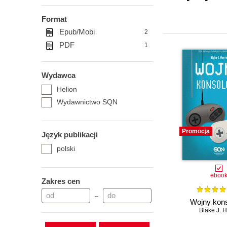
Format
Epub/Mobi
2
PDF
1
Wydawca
Helion
Wydawnictwo SQN
Promocja
Język publikacji
polski
eboo
Zakres cen
–
Wojny kon
Blake J. H