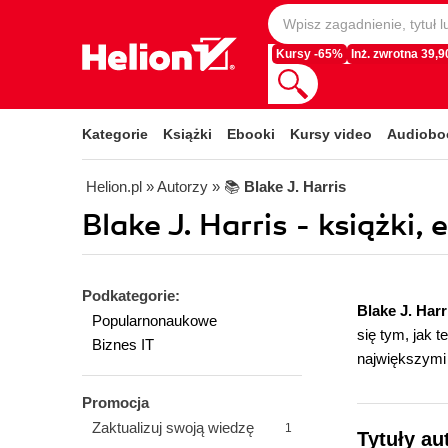
Kursy -65%
Inż. zwrotna 39,90
Kategorie
Książki
Ebooki
Kursy video
Audiobo
Helion.pl
» Autorzy
» 📚
Blake J. Harris
Blake J. Harris - książki,
Podkategorie:
Blake J. Har
Popularnonaukowe
się tym, jak 
Biznes IT
największymi
Promocja
Zaktualizuj swoją wiedzę
1
Tytuły au