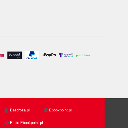
Bezdroza.pl
Ebookpoint.pl
Biblio.Ebookpoint.pl