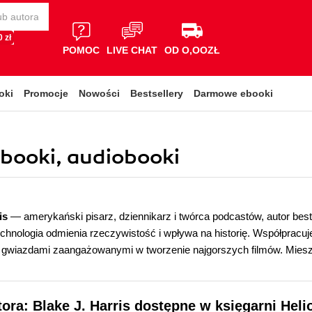
 zł
POMOC
LIVE CHAT
OD O,OOZŁ
oki
Promocje
Nowości
Bestsellery
Darmowe ebooki
 ebooki, audiobooki
ris
— amerykański pisarz, dziennikarz i twórca podcastów, autor best
technologia odmienia rzeczywistość i wpływa na historię. Współprac
 gwiazdami zaangażowanymi w tworzenie najgorszych filmów. Mie
tora: Blake J. Harris dostępne w księgarni Heli