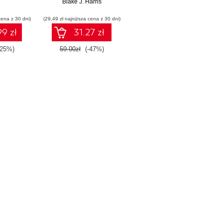
rzeczywistości
Blake J. Harris
cena z 30 dni)
(29,49 zł najniższa cena z 30 dni)
9 zł
31.27 zł
-25%)
59.00zł
(-47%)