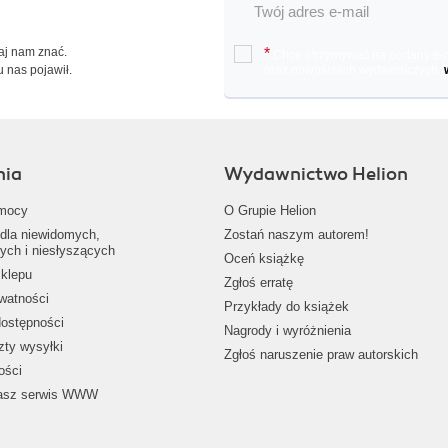
Daj nam znać.
*
Chcę otrzymywać na podany e-ma
u nas pojawił.
oraz nowościach wydawniczych.
nia
Wydawnictwo Helion
mocy
O Grupie Helion
dla niewidomych,
Zostań naszym autorem!
ych i niesłyszących
Oceń książkę
klepu
Zgłoś erratę
ywatności
Przykłady do książek
dostępności
Nagrody i wyróżnienia
zty wysyłki
Zgłoś naruszenie praw autorskich
ości
nasz serwis WWW