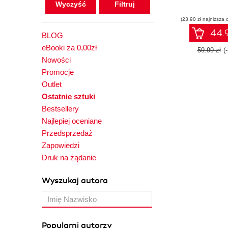
Wyczyść
(23,90 zł najniższa 
44.9
BLOG
eBooki za 0,00zł
59.99 zł
(
Nowości
Promocje
Outlet
Ostatnie sztuki
Bestsellery
Najlepiej oceniane
Przedsprzedaż
Zapowiedzi
Druk na żądanie
Wyszukaj autora
Popularni autorzy