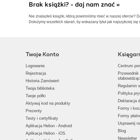
Brak książki? - daj nam znać »
Nie znalazłeś książki, którą powinniśmy mieć w naszej ofercie? 
Dołożymy wszelkich starań, by wskazany tytuł jak najszybciej się 
Twoje Konto
Księgar
Logowanie
Centrum po
Rejestracja
Przewodnik 
słabowidząc
Historia Zamówień
Regulamin s
Twoja biblioteka
Polityka pr
Twoje półki
Deklaracja 
Aktywuj kod na produkty
Formy i kos
Prezenty
Formy płatn
Testy i certyfikaty
Usprawnij 
Aplikacja Helion - Android
Blog
Aplikacja Helion - iOS
Newsletter