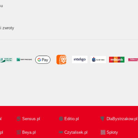
su
i zwroty
l
Sensus.pl
Editio.pl
DlaBystrzakow.pl
pl
Beya.pl
Czytalisek.pl
Sploty