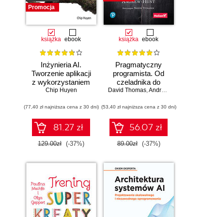
Promocja
książka
ebook
książka
ebook
Inżynieria AI.
Pragmatyczny
Tworzenie aplikacji
programista. Od
z wykorzystaniem
czeladnika do
modeli bazowych
Chip Huyen
mistrza. Wydanie II
David Thomas
,
Andrew Hunt
(77,40 zł najniższa cena z 30 dni)
(53,40 zł najniższa cena z 30 dni)
81.27 zł
56.07 zł
129.00zł
(-37%)
89.00zł
(-37%)