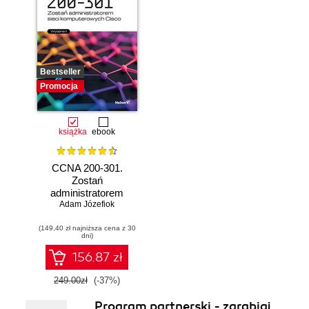
Bestseller
Promocja
książka
ebook
CCNA 200-301.
Zostań
administratorem
Adam Józefiok
sieci
komputerowych
(149,40 zł najniższa cena z 30
Cisco. Wydanie II
dni)
156.87 zł
249.00zł
(-37%)
Program partnerski - zarabiaj