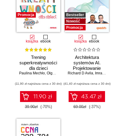
Promocja
Bestseller
Nowość
Promocja
książka
ebook
książka
ebook
Trening
Architektura
superkreatywności
systemów AI.
dla dzieci
Projektowanie
Paulina Mechło
,
Olga Geppert
Richard D Avila
skalowalnego i
,
Imran Ahmad
niezawodnego
(11,90 zł najniższa cena z 30 dni)
(41,40 zł najniższa cena z 30 dni)
oprogramowania
11.90 zł
43.47 zł
39.90zł
(-70%)
69.00zł
(-37%)