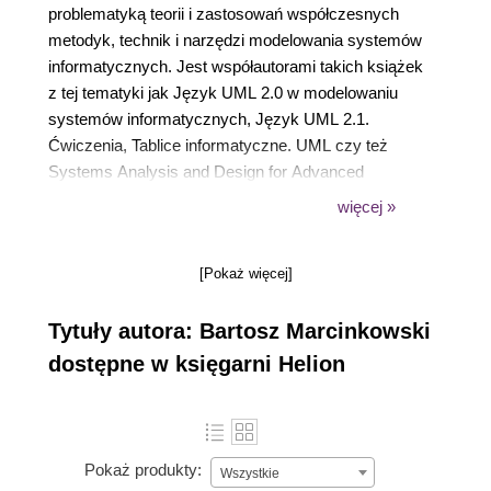
problematyką teorii i zastosowań współczesnych
metodyk, technik i narzędzi modelowania systemów
informatycznych. Jest współautorami takich książek
z tej tematyki jak Język UML 2.0 w modelowaniu
systemów informatycznych, Język UML 2.1.
Ćwiczenia, Tablice informatyczne. UML czy też
Systems Analysis and Design for Advanced
Modeling Methods. Best Practices. Jego prace były
więcej »
prezentowane i publikowane na licznych
konferencjach - w tym międzynarodowych:
[Pokaż więcej]
ISECON, BIR, ISD i AIS SIGSAND Symposium.
Tytuły autora: Bartosz Marcinkowski
dostępne w księgarni Helion
Pokaż produkty:
Wszystkie