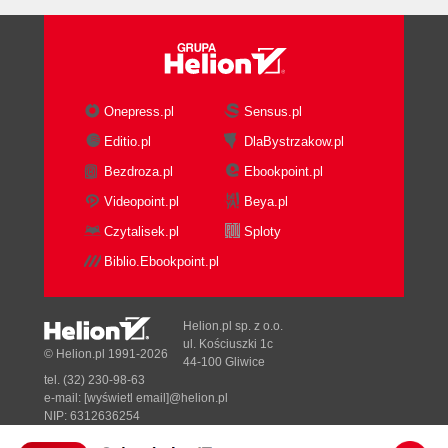
Onepress.pl
Sensus.pl
Editio.pl
DlaBystrzakow.pl
Bezdroza.pl
Ebookpoint.pl
Videopoint.pl
Beya.pl
Czytalisek.pl
Sploty
Biblio.Ebookpoint.pl
Helion.pl sp. z o.o.
ul. Kościuszki 1c
© Helion.pl 1991-2026
44-100 Gliwice
tel. (32) 230-98-63
e-mail:
[wyświetl email]@helion.pl
NIP: 6312636254
Regon: 241989027