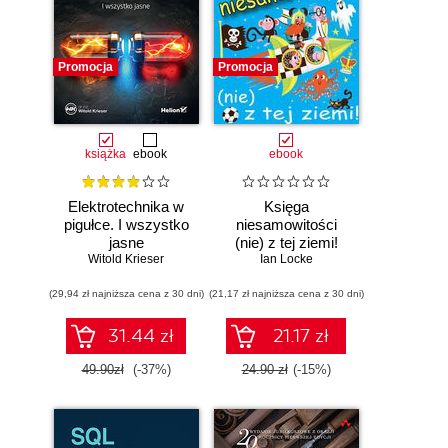
Promocja
Promocja
książka
ebook
ebook
Elektrotechnika w
Księga
pigułce. I wszystko
niesamowitości
jasne
(nie) z tej ziemi!
Witold Krieser
Księga faktów
Ian Locke
prawdziwych, choć
(29,94 zł najniższa cena z 30 dni)
(21,17 zł najniższa cena z 30 dni)
niezwykłych
31.44 zł
21.17 zł
49.90zł
(-37%)
24.90 zł
(-15%)