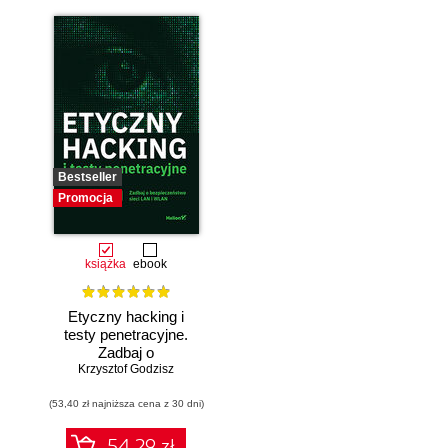
Bestseller
Promocja
książka
ebook
Etyczny hacking i
testy penetracyjne.
Zadbaj o
bezpieczeństwo
Krzysztof Godzisz
sieci LAN i WLAN
(53,40 zł najniższa cena z 30 dni)
54.29 zł