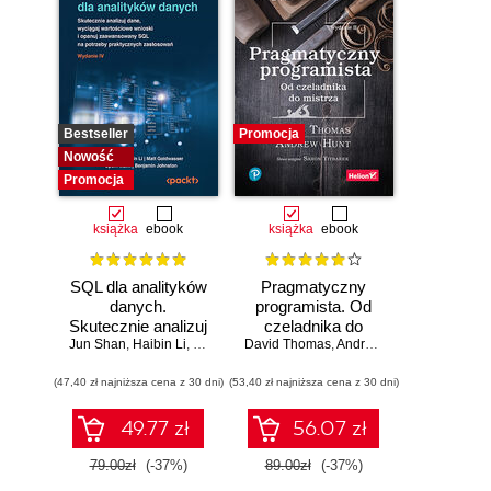
Bestseller
Promocja
Nowość
Promocja
książka
ebook
książka
ebook
SQL dla analityków
Pragmatyczny
danych.
programista. Od
Skutecznie analizuj
czeladnika do
Jun Shan
dane, wyciągaj
,
Haibin Li
,
Matt Goldwasser
mistrza. Wydanie II
David Thomas
,
Upom Malik
,
Andrew Hunt
,
Benjamin Johnston
wartościowe
(47,40 zł najniższa cena z 30 dni)
wnioski i opanuj
(53,40 zł najniższa cena z 30 dni)
zaawansowany
SQL na potrzeby
49.77 zł
56.07 zł
praktycznych
zastosowań.
79.00zł
(-37%)
89.00zł
(-37%)
Wydanie IV