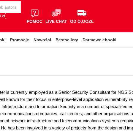
 zł
POMOC
LIVE CHAT
OD O,OOZŁ
oki
Promocje
Nowości
Bestsellery
Darmowe ebooki
er is currently employed as a Senior Security Consultant for NGS S
ll known for their focus in enterprise-level application vulnerability
 Infrastructure and Information Security in a number of specialised e
 telecommunications companies, call centres, and other organisations 
tion of network infrastructure and telecommunications systems requiri
e has been involved in a variety of projects from the design and im