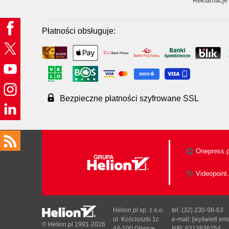
Reklamacje 
Płatności obsługuje:
Bezpieczne płatności szyfrowane SSL
Onepress.p
Videopoint.
Helion.pl sp. z o.o.
tel. (32) 230-98-63
ul. Kościuszki 1c
e-mail:
[wyświetl ema
© Helion.pl 1991-2026
44-100 Gliwice
NIP: 6312636254