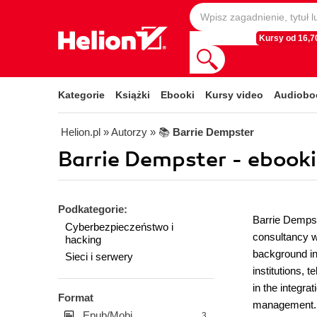
Kursy od 16,70
Kategorie
Książki
Ebooki
Kursy video
Audiobo
Helion.pl
» Autorzy
» 📚
Barrie Dempster
Barrie Dempster - ebooki
Podkategorie:
Barrie Dempst
Cyberbezpieczeństwo i
consultancy we
hacking
background in
Sieci i serwery
institutions,
in the integra
Format
management. H
Epub/Mobi
3