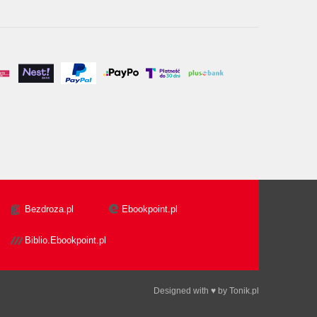
Bezdroza.pl
Ebookpoint.pl
Biblio.Ebookpoint.pl
Designed with ♥ by
Tonik.pl