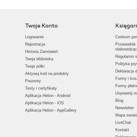
Twoje Konto
Księgar
Logowanie
Centrum po
Rejestracja
Przewodnik 
słabowidząc
Historia Zamówień
Regulamin s
Twoja biblioteka
Polityka pr
Twoje półki
Deklaracja 
Aktywuj kod na produkty
Formy i kos
Prezenty
Formy płatn
Testy i certyfikaty
Usprawnij 
Aplikacja Helion - Android
Blog
Aplikacja Helion - iOS
Newsletter
Aplikacja Helion - AppGallery
Mapa serwi
LiveChat
Kontakt