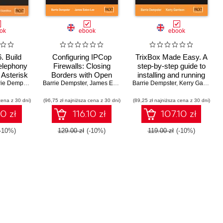
ok
ebook
ebook
. Build
Configuring IPCop
TrixBox Made Easy. A
telephony
Firewalls: Closing
step-by-step guide to
 Asterisk
Borders with Open
installing and running
ie Dempster
,
David Gomillion
Barrie Dempster
Source. How to setup,
,
James Eaton-Lee
Barrie Dempster
your home and office
,
Kerry Garrison
configure and manage
VoIP system
cena z 30 dni)
(96,75 zł najniższa cena z 30 dni)
your Linux firewall, web
(89,25 zł najniższa cena z 30 dni)
proxy, DHCP, DNS,
10 zł
116.10 zł
107.10 zł
time server, and VPN
with this powerful Open
(-10%)
129.00 zł
(-10%)
119.00 zł
(-10%)
Source solution