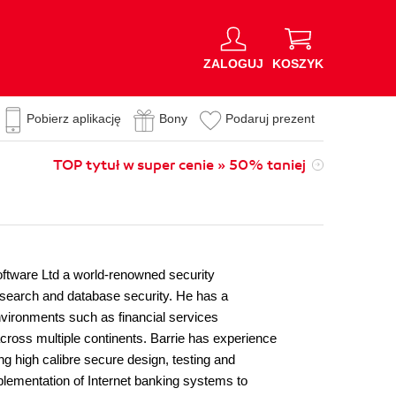
ZALOGUJ
KOSZYK
Pobierz aplikację
Bony
Podaruj prezent
TOP tytuł w super cenie » 50% taniej
oftware Ltd a world-renowned security
 research and database security. He has a
nvironments such as financial services
across multiple continents. Barrie has experience
ng high calibre secure design, testing and
plementation of Internet banking systems to