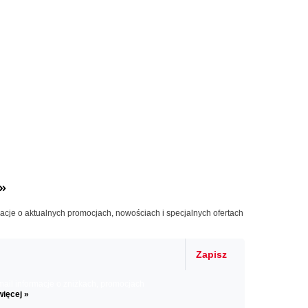
»
macje o aktualnych promocjach, nowościach i specjalnych ofertach
Zapisz
il informacje o zniżkach, promocjach
więcej »