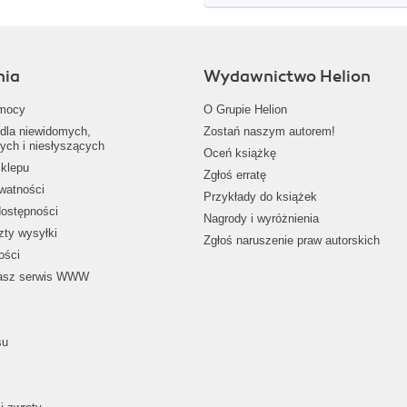
nia
Wydawnictwo Helion
mocy
O Grupie Helion
dla niewidomych,
Zostań naszym autorem!
ych i niesłyszących
Oceń książkę
klepu
Zgłoś erratę
ywatności
Przykłady do książek
dostępności
Nagrody i wyróżnienia
zty wysyłki
Zgłoś naruszenie praw autorskich
ości
nasz serwis WWW
su