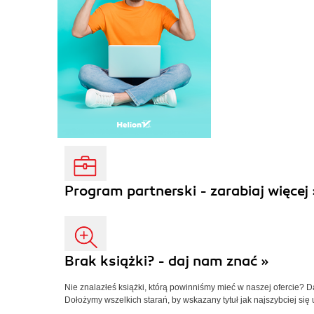
Program partnerski - zarabiaj więcej 
Brak książki? - daj nam znać »
Nie znalazłeś książki, którą powinniśmy mieć w naszej ofercie? 
Dołożymy wszelkich starań, by wskazany tytuł jak najszybciej się 