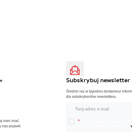
»
Subskrybuj newsletter 
Średnio raz w tygodniu dostaniesz infor
dla subskrybentów newslettera.
Daj nam znać.
*
Chcę otrzymywać na podany e-ma
u nas pojawił.
oraz nowościach wydawniczych.