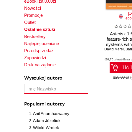
eBooki za 0,00zł
Nowości
Promocje
ebo
Outlet
Ostatnie sztuki
Asterisk 1.6
Bestsellery
feature-rich 
Najlepiej oceniane
systems with
David Merel
,
Barr
Przedsprzedaż
Zapowiedzi
(96,75 zł najniższa 
Druk na żądanie
116.
Wyszukaj autora
129.00 zł
Popularni autorzy
Anil Ananthaswamy
Adam Józefiok
Witold Wrotek