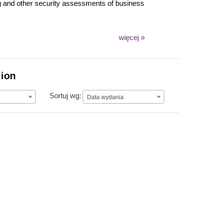
ing and other security assessments of business
więcej »
lion
Data wydania
Sortuj wg:
Data wydania