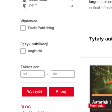
large-scale c
PDF
3
critical infrast
Wydawca
Packt Publishing
Tytuły au
Język publikacji
angielski
Zakres cen
–
Wyczyść
Promocja
BLOG