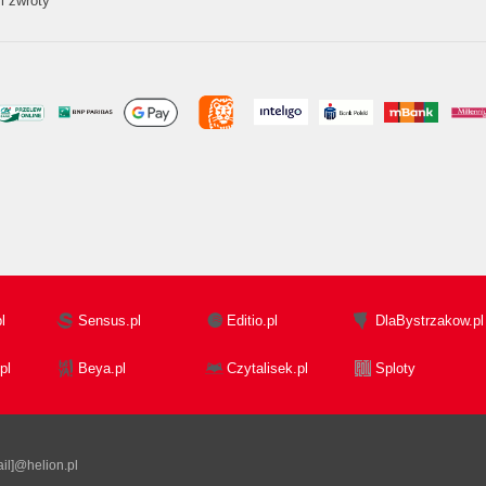
i zwroty
l
Sensus.pl
Editio.pl
DlaBystrzakow.pl
pl
Beya.pl
Czytalisek.pl
Sploty
il]@helion.pl