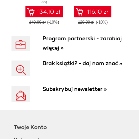
dni)
agents with
Microsoft Azure
Microsoft's Agent
134.10 zł
116.10 zł
Framework
149.00 zł
(-10%)
129.00 zł
(-10%)
Program partnerski - zarabiaj
więcej »
Brak książki? - daj nam znać »
Subskrybuj newsletter »
Twoje Konto