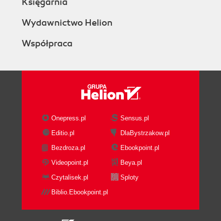
Księgarnia
Wydawnictwo Helion
Współpraca
Onepress.pl
Sensus.pl
Editio.pl
DlaBystrzakow.pl
Bezdroza.pl
Ebookpoint.pl
Videopoint.pl
Beya.pl
Czytalisek.pl
Sploty
Biblio.Ebookpoint.pl