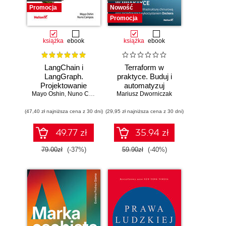
Promocja
Nowość
Promocja
książka
ebook
książka
ebook
LangChain i
Terraform w
LangGraph.
praktyce. Buduj i
Projektowanie
automatyzuj
Mayo Oshin
aplikacji opartych
,
Nuno Campos
Mariusz Dworniczak
infrastrukturę
na dużych
chmurową oraz
(47,40 zł najniższa cena z 30 dni)
modelach
(29,95 zł najniższa cena z 30 dni)
zarządzaj nią z
językowych w
wykorzystaniem
praktyce
Dockera
49.77 zł
35.94 zł
79.00zł
(-37%)
59.90zł
(-40%)