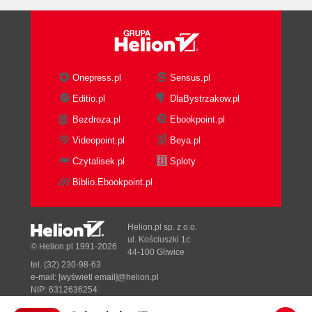
Onepress.pl
Sensus.pl
Editio.pl
DlaBystrzakow.pl
Bezdroza.pl
Ebookpoint.pl
Videopoint.pl
Beya.pl
Czytalisek.pl
Sploty
Biblio.Ebookpoint.pl
Helion.pl sp. z o.o.
ul. Kościuszki 1c
© Helion.pl 1991-2026
44-100 Gliwice
tel. (32) 230-98-63
e-mail:
[wyświetl email]@helion.pl
NIP: 6312636254
Regon: 241989027