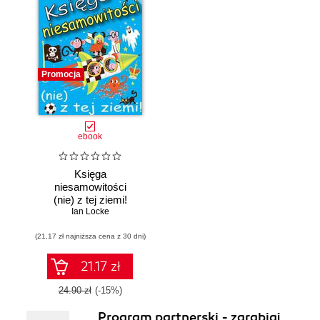
Promocja
ebook
Księga
niesamowitości
(nie) z tej ziemi!
Księga faktów
Ian Locke
prawdziwych, choć
(21,17 zł najniższa cena z 30 dni)
niezwykłych
21.17 zł
24.90 zł
(-15%)
Program partnerski - zarabiaj