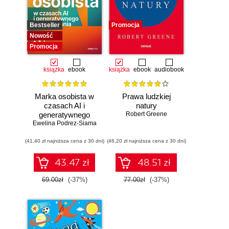
Bestseller
Promocja
Nowość
Promocja
książka
ebook
książka
ebook
audiobook
Marka osobista w
Prawa ludzkiej
czasach AI i
natury
generatywnego
Robert Greene
Ewelina Podrez-Siama
wyszukiwania
(41,40 zł najniższa cena z 30 dni)
(46,20 zł najniższa cena z 30 dni)
43.47 zł
48.51 zł
69.00zł
(-37%)
77.00zł
(-37%)