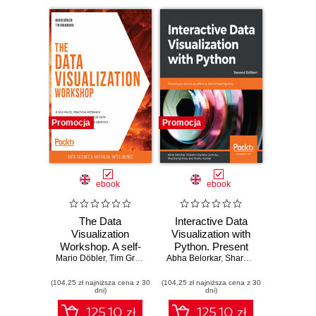
Promocja
Promocja
ebook
ebook
The Data
Interactive Data
Visualization
Visualization with
Workshop. A self-
Python. Present
Mario Döbler
paced, practical
,
Tim Großmann
,
Abha Belorkar
Rohan Chikorde
your data as an
,
Sharath Chandra Guntuku
,
Joshua Görner
,
Ans
approach to
effective and
(104,25 zł najniższa cena z 30
transforming your
(104,25 zł najniższa cena z 30
compelling story -
dni)
dni)
complex data into
Second Edition
compelling,
125.10 zł
125.10 zł