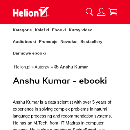
Kategorie
Książki
Ebooki
Kursy video
Audiobooki
Promocje
Nowości
Bestsellery
Darmowe ebooki
Helion.pl
» Autorzy
» 📚
Anshu Kumar
Anshu Kumar - ebooki
Anshu Kumar is a data scientist with over 5 years of
experience in solving complex problems in natural
language processing and recommendation systems.
He has an M.Tech. from IIT Madras in computer
science. He is also a mentor at SpringBoard. His