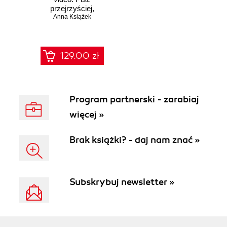
przejrzyściej,
efektywniej i
Anna Książek
SOLIDniej
129.00 zł
Program partnerski - zarabiaj
więcej »
Brak książki? - daj nam znać »
Subskrybuj newsletter »