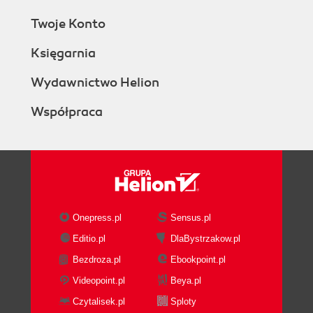
Twoje Konto
Księgarnia
Wydawnictwo Helion
Współpraca
Onepress.pl
Sensus.pl
Editio.pl
DlaBystrzakow.pl
Bezdroza.pl
Ebookpoint.pl
Videopoint.pl
Beya.pl
Czytalisek.pl
Sploty