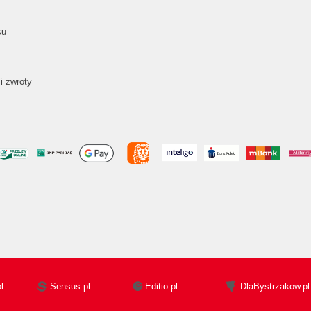
su
i zwroty
l
Sensus.pl
Editio.pl
DlaBystrzakow.pl