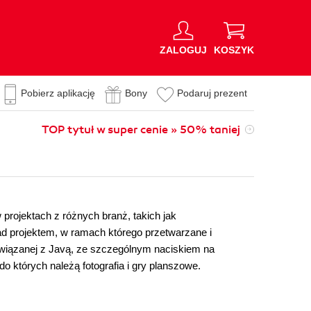
ZALOGUJ
KOSZYK
Pobierz aplikację
Bony
Podaruj prezent
TOP tytuł w super cenie » 50% taniej
 projektach z różnych branż, takich jak
nad projektem, w ramach którego przetwarzane i
związanej z Javą, ze szczególnym naciskiem na
o których należą fotografia i gry planszowe.