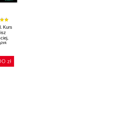
. Kurs
Pisz
ciej,
 SOLIDniej
ążek
00 zł