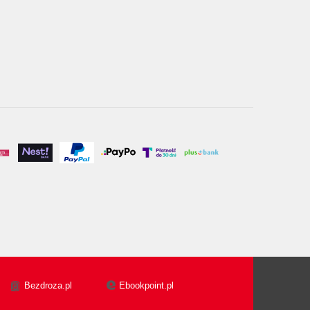
Bezdroza.pl
Ebookpoint.pl