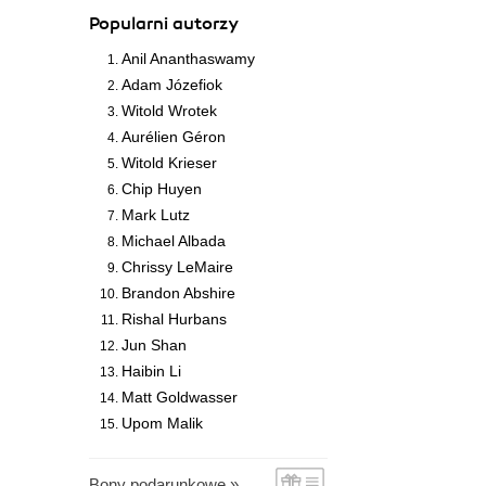
Popularni autorzy
Anil Ananthaswamy
Adam Józefiok
Witold Wrotek
Aurélien Géron
Witold Krieser
Chip Huyen
Mark Lutz
Michael Albada
Chrissy LeMaire
Brandon Abshire
Rishal Hurbans
Jun Shan
Haibin Li
Matt Goldwasser
Upom Malik
Bony podarunkowe »