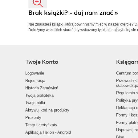
Brak książki? - daj nam znać »
Nie znalazłeś książki, którą powinniśmy mieć w naszej ofercie? 
Dołożymy wszelkich starań, by wskazany tytuł jak najszybciej się 
Twoje Konto
Księgar
Logowanie
Centrum po
Rejestracja
Przewodnik 
słabowidząc
Historia Zamówień
Regulamin s
Twoja biblioteka
Polityka pr
Twoje półki
Deklaracja 
Aktywuj kod na produkty
Formy i kos
Prezenty
Formy płatn
Testy i certyfikaty
Usprawnij 
Aplikacja Helion - Android
Blog