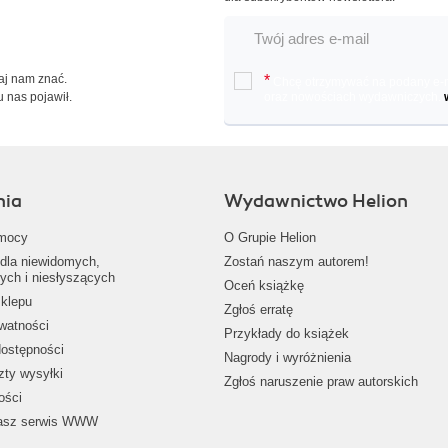
Daj nam znać.
*
Chcę otrzymywać na podany e-ma
u nas pojawił.
oraz nowościach wydawniczych.
nia
Wydawnictwo Helion
mocy
O Grupie Helion
dla niewidomych,
Zostań naszym autorem!
ych i niesłyszących
Oceń książkę
klepu
Zgłoś erratę
ywatności
Przykłady do książek
dostępności
Nagrody i wyróżnienia
zty wysyłki
Zgłoś naruszenie praw autorskich
ości
nasz serwis WWW