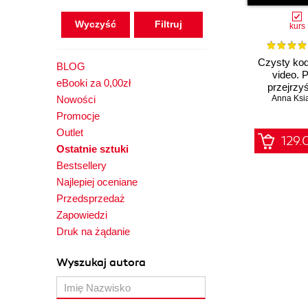
Wyczyść
kurs
Czysty kod
BLOG
video. 
eBooki za 0,00zł
przejrzyś
Nowości
efektywniej i
Anna Ksi
Promocje
Outlet
129.
Ostatnie sztuki
Bestsellery
Najlepiej oceniane
Przedsprzedaż
Zapowiedzi
Druk na żądanie
Wyszukaj autora