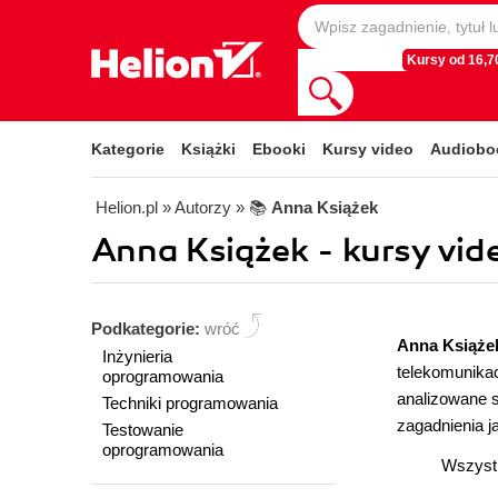
Kursy od 16,70
Kategorie
Książki
Ebooki
Kursy video
Audiobo
Helion.pl
» Autorzy
» 📚
Anna Książek
Anna Książek - kursy vid
Podkategorie:
wróć
Anna Książ
Inżynieria
telekomunikac
oprogramowania
analizowane s
Techniki programowania
zagadnienia j
Testowanie
oprogramowania
Wszystko