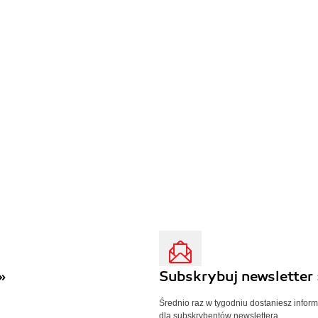
»
Subskrybuj newsletter 
Średnio raz w tygodniu dostaniesz infor
dla subskrybentów newslettera.