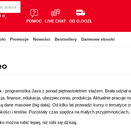
 zł
POMOC
LIVE CHAT
OD O,OOZŁ
oki
Promocje
Nowości
Bestsellery
Darmowe ebooki
eo
ek
- programistka Java z ponad piętnastoletnim stażem. Brała udział w
ja, finanse, edukacja, ubezpieczenia, produkcja. Aktualnie pracuje 
ą dane masowe (big data). Od kilku lat prowadzi kursy o tematyce 
akości i testów. Pozostały czas spędza na małych przyjemnościach, d
 można robić lepiej, niż robi się dzisiaj.