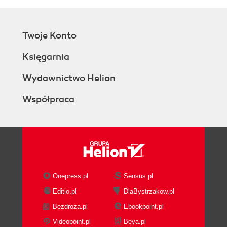
Twoje Konto
Księgarnia
Wydawnictwo Helion
Współpraca
Onepress.pl
Sensus.pl
Editio.pl
DlaBystrzakow.pl
Bezdroza.pl
Ebookpoint.pl
Videopoint.pl
Beya.pl