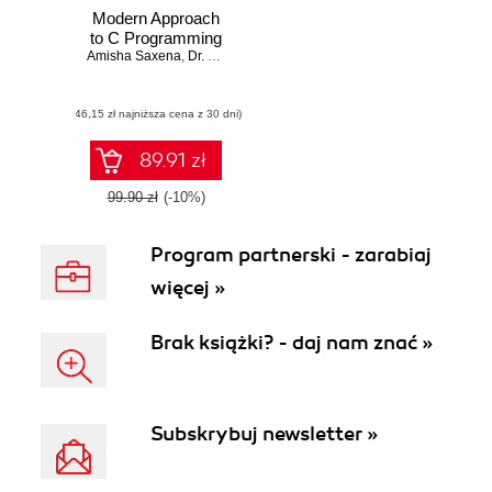
Modern Approach
to C Programming
Amisha Saxena
,
Dr. Nancy Arya
,
Anil Tanwar
(46,15 zł najniższa cena z 30 dni)
89.91 zł
99.90 zł
(-10%)
Program partnerski - zarabiaj
więcej »
Brak książki? - daj nam znać »
Subskrybuj newsletter »